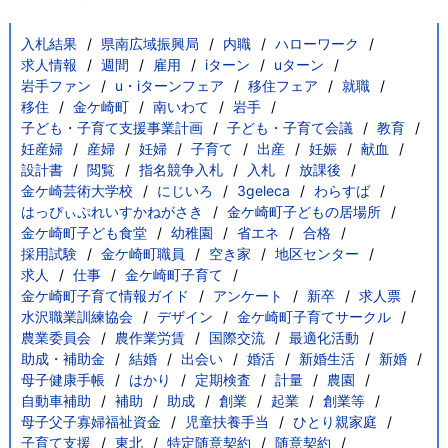
入札結果
県南広域振興局
内職
ハローワーク
求人情報
週間
雇用
iターン
uターン
岩手ファン
u・iターンフェア
移住フェア
就職
移住
金ケ崎町
南いわて
岩手
子ども・子育て支援事業計画
子ども・子育て会議
教育
妊産婦
産婦
妊婦
子育て
出産
妊娠
献血
設計書
閲覧
指名競争入札
入札
放課後
金ケ崎芸術大学校
にじいろ
3geleca
わらすば
はっぴぃぷれいすかねがさき
金ケ崎町子どもの居場所
金ケ崎町子ども食堂
幼稚園
省エネ
合格
採用試験
金ケ崎町職員
空き家
地区センター
求人
仕事
金ケ崎町子育て
金ケ崎町子育て情報ガイド
アンケート
新卒
求人票
水沢職業訓練協会
デザイン
金ケ崎町子育てサークル
農業委員会
農作業労賃
国際交流
最適化活動
助成・補助金
結婚
出会い
婚活
新婚生活
新婚
母子健康手帳
はかり
定期検査
計量
農園
自動車補助
補助
助成
創業
起業
創業等
母子父子寡婦福祉資金
児童扶養手当
ひとり親家庭
子育て支援
東北
特定随意契約
随意契約