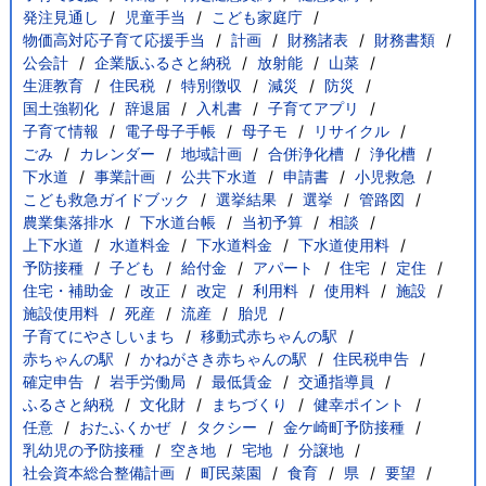
発注見通し
児童手当
こども家庭庁
物価高対応子育て応援手当
計画
財務諸表
財務書類
公会計
企業版ふるさと納税
放射能
山菜
生涯教育
住民税
特別徴収
減災
防災
国土強靭化
辞退届
入札書
子育てアプリ
子育て情報
電子母子手帳
母子モ
リサイクル
ごみ
カレンダー
地域計画
合併浄化槽
浄化槽
下水道
事業計画
公共下水道
申請書
小児救急
こども救急ガイドブック
選挙結果
選挙
管路図
農業集落排水
下水道台帳
当初予算
相談
上下水道
水道料金
下水道料金
下水道使用料
予防接種
子ども
給付金
アパート
住宅
定住
住宅・補助金
改正
改定
利用料
使用料
施設
施設使用料
死産
流産
胎児
子育てにやさしいまち
移動式赤ちゃんの駅
赤ちゃんの駅
かねがさき赤ちゃんの駅
住民税申告
確定申告
岩手労働局
最低賃金
交通指導員
ふるさと納税
文化財
まちづくり
健幸ポイント
任意
おたふくかぜ
タクシー
金ケ崎町予防接種
乳幼児の予防接種
空き地
宅地
分譲地
社会資本総合整備計画
町民菜園
食育
県
要望