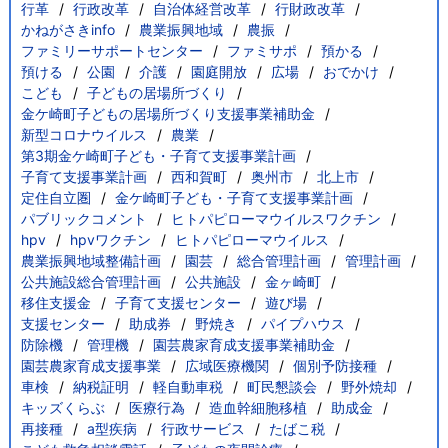
行革
行政改革
自治体経営改革
行財政改革
かねがさきinfo
農業振興地域
農振
ファミリーサポートセンター
ファミサポ
預かる
預ける
公園
介護
園庭開放
広場
おでかけ
こども
子どもの居場所づくり
金ケ崎町子どもの居場所づくり支援事業補助金
新型コロナウイルス
農業
第3期金ケ崎町子ども・子育て支援事業計画
子育て支援事業計画
西和賀町
奥州市
北上市
定住自立圏
金ケ崎町子ども・子育て支援事業計画
パブリックコメント
ヒトパピローマウイルスワクチン
hpv
hpvワクチン
ヒトパピローマウイルス
農業振興地域整備計画
園芸
総合管理計画
管理計画
公共施設総合管理計画
公共施設
金ヶ崎町
移住支援金
子育て支援センター
遊び場
支援センター
助成券
野焼き
パイプハウス
防除機
管理機
園芸農家育成支援事業補助金
園芸農家育成支援事業
広域医療機関
個別予防接種
車検
納税証明
軽自動車税
町民懇談会
野外焼却
キッズくらぶ
医療行為
造血幹細胞移植
助成金
再接種
a型疾病
行政サービス
たばこ税