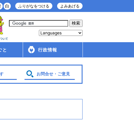
青
白
ふりがなをつける
よみあげる
ごと
行政情報
庁舎案内
金ケ崎町の紹介
移住・定住情報
行政配布文書
広報
入札・契約情報
条例・規則
財政
管理財産
人事・給与
採用情報
行政改革・行政評価
議会
選挙
各種計画
す
お問合せ・ご意見