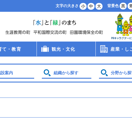
背景色
黒
文字の大きさ
小
中
大
育て・教育
観光・文化
産業・し
病院
手当
支援
・保育所・学童
学校
食
員会
観光
文化財
スポーツ
農業・林業
商業・工業
雇用・労働
創業支援
企業誘致
土地利用
施設案内
組織から探す
分野から探