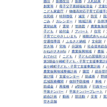
婚活
新婚生活
新婚
入札結果
創業等
母子父子寡婦福祉資金
児童
こども家庭庁
物価高対応子育て応援手
住民税
特別徴収
減災
防災
国
ごみ
カレンダー
地域計画
合併
選挙結果
選挙
管路図
農業集落
子ども
給付金
アパート
住宅
子育てにやさしいまち
移動式赤ちゃん
交通指導員
ふるさと納税
文化財
空き地
宅地
分譲地
社会資本総
かねがさきinfo
農業振興地域
農振
おでかけ
こども
子どもの居場所づ
第3期金ケ崎町子ども・子育て支援事業計
金ケ崎町子ども・子育て支援事業計画
農業振興地域整備計画
園芸
総合管
遊び場
支援センター
助成券
野
広域医療機関
個別予防接種
車検
助成金
再接種
a型疾病
行政サー
平泉ナンバー
平泉ナンバープレート
総合計画
動画
部活動
災害
英
空き店舗