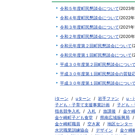
令和５年度町民懇談会について
(
2023
令和４年度町民懇談会について
(
2022年
令和３年度町民懇談会について
(
2021年
令和２年度町民懇談会について
(
2020
令和元年度第２回町民懇談会について
(
令和元年度第１回町民懇談会について
(
平成３０年度第２回町民懇談会につい
平成３０年度第１回町民懇談会の質疑
平成３０年度第１回町民懇談会につい
iターン
uターン
岩手ファン
u・
子ども・子育て支援事業計画
子ども・
指名競争入札
入札
放課後
金ケ
金ケ崎町子ども食堂
県南広域振興局
金ケ崎町職員
空き家
地区センター
水沢職業訓練協会
デザイン
金ケ崎