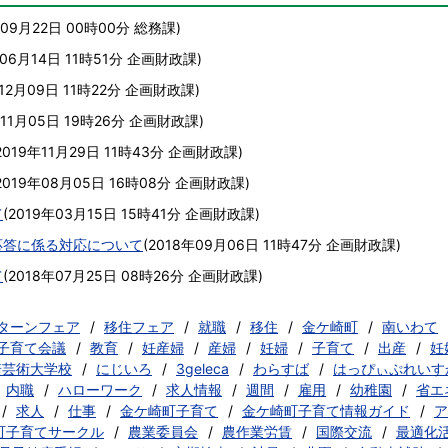
年09月22日 00時00分
総務課
)
06月14日 11時51分
企画財政課
)
12月09日 11時22分
企画財政課
)
年11月05日 19時26分
企画財政課
)
2019年11月29日 11時43分
企画財政課
)
2019年08月05日 16時08分
企画財政課
)
て
(
2019年03月15日 15時41分
企画財政課
)
応答に係る対応について
(
2018年09月06日 11時47分
企画財政課
)
て
(
2018年07月25日 08時26分
企画財政課
)
iターンフェア
移住フェア
就職
移住
金ケ崎町
南いわて
子育て会議
教育
妊産婦
産婦
妊婦
子育て
出産
妊
崎芸術大学校
にじいろ
3geleca
わらすば
はっぴぃぷれいす
内職
ハローワーク
求人情報
週間
雇用
幼稚園
省エ
求人
仕事
金ケ崎町子育て
金ケ崎町子育て情報ガイド
ア
町子育てサークル
農業委員会
農作業労賃
国際交流
最適化