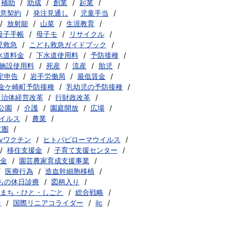
補助
助成
創業
起業
意契約
発注見通し
児童手当
放射能
山菜
生涯教育
母子手帳
母子モ
リサイクル
児救急
こども救急ガイドブック
水道料金
下水道使用料
予防接種
施設使用料
死産
流産
胎児
定申告
岩手労働局
最低賃金
金ケ崎町予防接種
乳幼児の予防接種
自治体経営改革
行財政改革
公園
介護
園庭開放
広場
イルス
農業
立圏
pvワクチン
ヒトパピローマウイルス
移住支援金
子育て支援センター
金
園芸農家育成支援事業
医療行為
造血幹細胞移植
もの休日診療
図柄入り
まち・ひと・しごと
総合戦略
ー
国際リニアコライダー
ilc