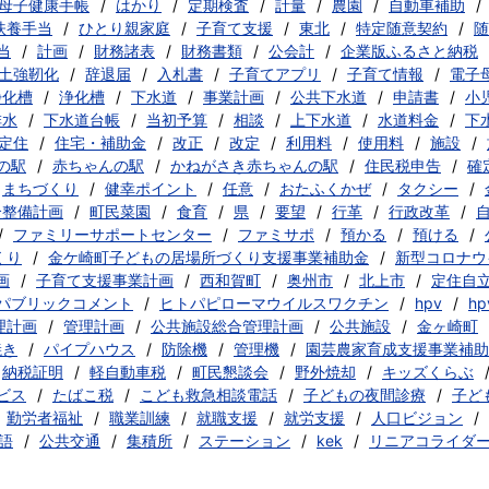
母子健康手帳
はかり
定期検査
計量
農園
自動車補助
扶養手当
ひとり親家庭
子育て支援
東北
特定随意契約
随
当
計画
財務諸表
財務書類
公会計
企業版ふるさと納税
土強靭化
辞退届
入札書
子育てアプリ
子育て情報
電子
浄化槽
浄化槽
下水道
事業計画
公共下水道
申請書
小
排水
下水道台帳
当初予算
相談
上下水道
水道料金
下
定住
住宅・補助金
改正
改定
利用料
使用料
施設
の駅
赤ちゃんの駅
かねがさき赤ちゃんの駅
住民税申告
確
まちづくり
健幸ポイント
任意
おたふくかぜ
タクシー
合整備計画
町民菜園
食育
県
要望
行革
行政改革
ファミリーサポートセンター
ファミサポ
預かる
預ける
くり
金ケ崎町子どもの居場所づくり支援事業補助金
新型コロナウ
画
子育て支援事業計画
西和賀町
奥州市
北上市
定住自
パブリックコメント
ヒトパピローマウイルスワクチン
hpv
h
理計画
管理計画
公共施設総合管理計画
公共施設
金ヶ崎町
焼き
パイプハウス
防除機
管理機
園芸農家育成支援事業補助
納税証明
軽自動車税
町民懇談会
野外焼却
キッズくらぶ
ビス
たばこ税
こども救急相談電話
子どもの夜間診療
子ど
勤労者福祉
職業訓練
就職支援
就労支援
人口ビジョン
語
公共交通
集積所
ステーション
kek
リニアコライダ