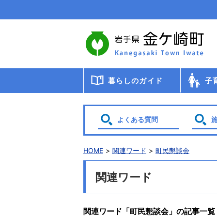
本
文
へ
移
動
暮らしのガイド
子
届出・登録・証明
年金
税金
保健・医療・福祉
ごみ・リサイクル
交通
暮らしと環境
生涯教育
相談
申請書ダウンロード
検診・
助成・
子育て
幼稚園
小・中
学校給
教育委
保育
よくある質問
HOME
関連ワード
町民懇談会
関連ワード
関連ワード「町民懇談会」の記事一覧