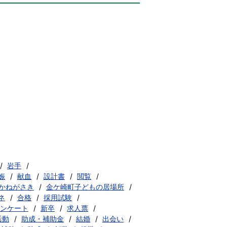
岩手
娠
献血
設計書
閲覧
かねがさき
金ケ崎町子どもの居場所
ネ
合格
採用試験
ンケート
新卒
求人票
活動
助成・補助金
結婚
出会い