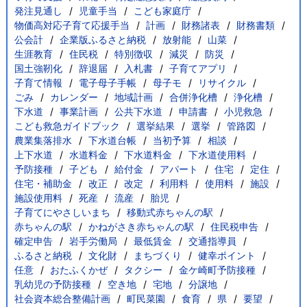
発注見通し
児童手当
こども家庭庁
物価高対応子育て応援手当
計画
財務諸表
財務書類
公会計
企業版ふるさと納税
放射能
山菜
生涯教育
住民税
特別徴収
減災
防災
国土強靭化
辞退届
入札書
子育てアプリ
子育て情報
電子母子手帳
母子モ
リサイクル
ごみ
カレンダー
地域計画
合併浄化槽
浄化槽
下水道
事業計画
公共下水道
申請書
小児救急
こども救急ガイドブック
選挙結果
選挙
管路図
農業集落排水
下水道台帳
当初予算
相談
上下水道
水道料金
下水道料金
下水道使用料
予防接種
子ども
給付金
アパート
住宅
定住
住宅・補助金
改正
改定
利用料
使用料
施設
施設使用料
死産
流産
胎児
子育てにやさしいまち
移動式赤ちゃんの駅
赤ちゃんの駅
かねがさき赤ちゃんの駅
住民税申告
確定申告
岩手労働局
最低賃金
交通指導員
ふるさと納税
文化財
まちづくり
健幸ポイント
任意
おたふくかぜ
タクシー
金ケ崎町予防接種
乳幼児の予防接種
空き地
宅地
分譲地
社会資本総合整備計画
町民菜園
食育
県
要望