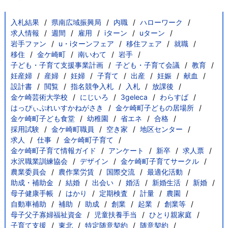
入札結果
県南広域振興局
内職
ハローワーク
求人情報
週間
雇用
iターン
uターン
岩手ファン
u・iターンフェア
移住フェア
就職
移住
金ケ崎町
南いわて
岩手
子ども・子育て支援事業計画
子ども・子育て会議
教育
妊産婦
産婦
妊婦
子育て
出産
妊娠
献血
設計書
閲覧
指名競争入札
入札
放課後
金ケ崎芸術大学校
にじいろ
3geleca
わらすば
はっぴぃぷれいすかねがさき
金ケ崎町子どもの居場所
金ケ崎町子ども食堂
幼稚園
省エネ
合格
採用試験
金ケ崎町職員
空き家
地区センター
求人
仕事
金ケ崎町子育て
金ケ崎町子育て情報ガイド
アンケート
新卒
求人票
水沢職業訓練協会
デザイン
金ケ崎町子育てサークル
農業委員会
農作業労賃
国際交流
最適化活動
助成・補助金
結婚
出会い
婚活
新婚生活
新婚
母子健康手帳
はかり
定期検査
計量
農園
自動車補助
補助
助成
創業
起業
創業等
母子父子寡婦福祉資金
児童扶養手当
ひとり親家庭
子育て支援
東北
特定随意契約
随意契約