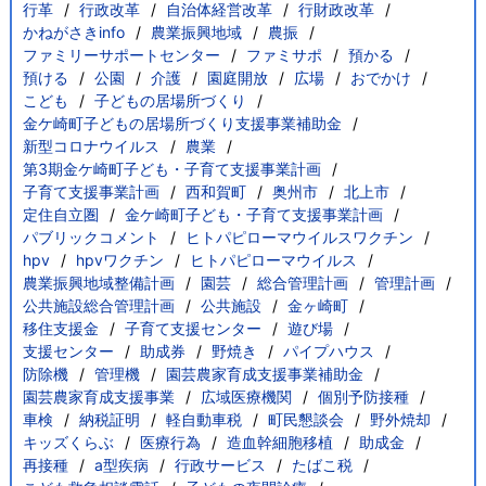
行革
行政改革
自治体経営改革
行財政改革
かねがさきinfo
農業振興地域
農振
ファミリーサポートセンター
ファミサポ
預かる
預ける
公園
介護
園庭開放
広場
おでかけ
こども
子どもの居場所づくり
金ケ崎町子どもの居場所づくり支援事業補助金
新型コロナウイルス
農業
第3期金ケ崎町子ども・子育て支援事業計画
子育て支援事業計画
西和賀町
奥州市
北上市
定住自立圏
金ケ崎町子ども・子育て支援事業計画
パブリックコメント
ヒトパピローマウイルスワクチン
hpv
hpvワクチン
ヒトパピローマウイルス
農業振興地域整備計画
園芸
総合管理計画
管理計画
公共施設総合管理計画
公共施設
金ヶ崎町
移住支援金
子育て支援センター
遊び場
支援センター
助成券
野焼き
パイプハウス
防除機
管理機
園芸農家育成支援事業補助金
園芸農家育成支援事業
広域医療機関
個別予防接種
車検
納税証明
軽自動車税
町民懇談会
野外焼却
キッズくらぶ
医療行為
造血幹細胞移植
助成金
再接種
a型疾病
行政サービス
たばこ税