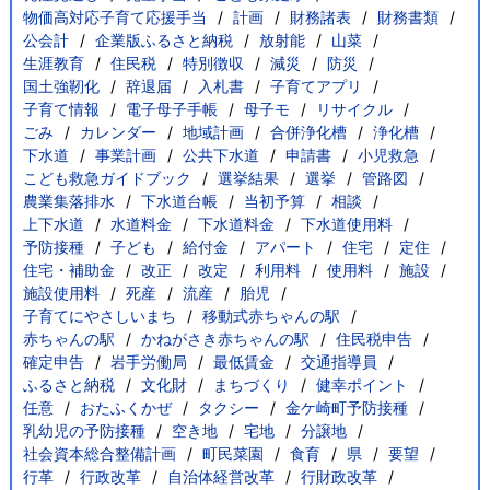
物価高対応子育て応援手当
計画
財務諸表
財務書類
公会計
企業版ふるさと納税
放射能
山菜
生涯教育
住民税
特別徴収
減災
防災
国土強靭化
辞退届
入札書
子育てアプリ
子育て情報
電子母子手帳
母子モ
リサイクル
ごみ
カレンダー
地域計画
合併浄化槽
浄化槽
下水道
事業計画
公共下水道
申請書
小児救急
こども救急ガイドブック
選挙結果
選挙
管路図
農業集落排水
下水道台帳
当初予算
相談
上下水道
水道料金
下水道料金
下水道使用料
予防接種
子ども
給付金
アパート
住宅
定住
住宅・補助金
改正
改定
利用料
使用料
施設
施設使用料
死産
流産
胎児
子育てにやさしいまち
移動式赤ちゃんの駅
赤ちゃんの駅
かねがさき赤ちゃんの駅
住民税申告
確定申告
岩手労働局
最低賃金
交通指導員
ふるさと納税
文化財
まちづくり
健幸ポイント
任意
おたふくかぜ
タクシー
金ケ崎町予防接種
乳幼児の予防接種
空き地
宅地
分譲地
社会資本総合整備計画
町民菜園
食育
県
要望
行革
行政改革
自治体経営改革
行財政改革