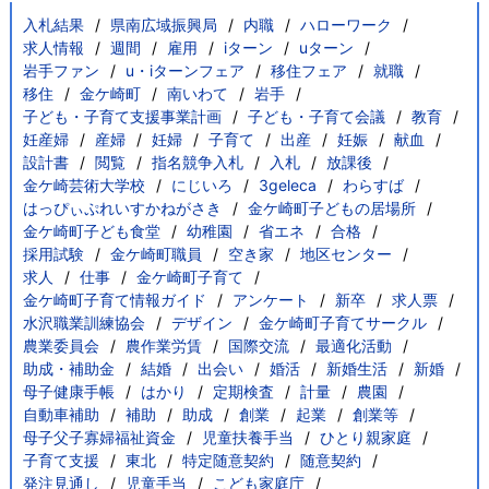
入札結果
県南広域振興局
内職
ハローワーク
求人情報
週間
雇用
iターン
uターン
岩手ファン
u・iターンフェア
移住フェア
就職
移住
金ケ崎町
南いわて
岩手
子ども・子育て支援事業計画
子ども・子育て会議
教育
妊産婦
産婦
妊婦
子育て
出産
妊娠
献血
設計書
閲覧
指名競争入札
入札
放課後
金ケ崎芸術大学校
にじいろ
3geleca
わらすば
はっぴぃぷれいすかねがさき
金ケ崎町子どもの居場所
金ケ崎町子ども食堂
幼稚園
省エネ
合格
採用試験
金ケ崎町職員
空き家
地区センター
求人
仕事
金ケ崎町子育て
金ケ崎町子育て情報ガイド
アンケート
新卒
求人票
水沢職業訓練協会
デザイン
金ケ崎町子育てサークル
農業委員会
農作業労賃
国際交流
最適化活動
助成・補助金
結婚
出会い
婚活
新婚生活
新婚
母子健康手帳
はかり
定期検査
計量
農園
自動車補助
補助
助成
創業
起業
創業等
母子父子寡婦福祉資金
児童扶養手当
ひとり親家庭
子育て支援
東北
特定随意契約
随意契約
発注見通し
児童手当
こども家庭庁