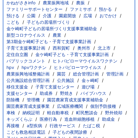
かねがさきinfo
農業振興地域
農振
ファミリーサポートセンター
ファミサポ
預かる
預ける
公園
介護
園庭開放
広場
おでかけ
こども
子どもの居場所づくり
金ケ崎町子どもの居場所づくり支援事業補助金
新型コロナウイルス
農業
第3期金ケ崎町子ども・子育て支援事業計画
子育て支援事業計画
西和賀町
奥州市
北上市
定住自立圏
金ケ崎町子ども・子育て支援事業計画
パブリックコメント
ヒトパピローマウイルスワクチン
hpv
hpvワクチン
ヒトパピローマウイルス
農業振興地域整備計画
園芸
総合管理計画
管理計画
公共施設総合管理計画
公共施設
金ヶ崎町
移住支援金
子育て支援センター
遊び場
支援センター
助成券
野焼き
パイプハウス
防除機
管理機
園芸農家育成支援事業補助金
園芸農家育成支援事業
広域医療機関
個別予防接種
車検
納税証明
軽自動車税
町民懇談会
野外焼却
キッズくらぶ
医療行為
造血幹細胞移植
助成金
再接種
a型疾病
行政サービス
たばこ税
こども救急相談電話
子どもの夜間診療