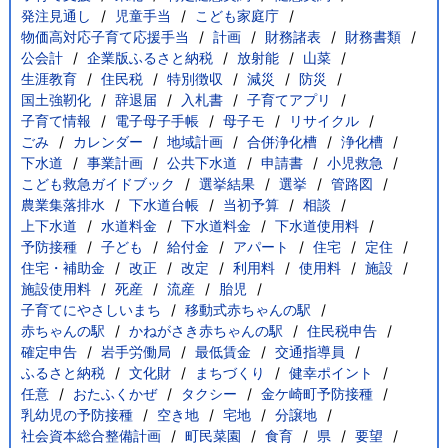
発注見通し
児童手当
こども家庭庁
物価高対応子育て応援手当
計画
財務諸表
財務書類
公会計
企業版ふるさと納税
放射能
山菜
生涯教育
住民税
特別徴収
減災
防災
国土強靭化
辞退届
入札書
子育てアプリ
子育て情報
電子母子手帳
母子モ
リサイクル
ごみ
カレンダー
地域計画
合併浄化槽
浄化槽
下水道
事業計画
公共下水道
申請書
小児救急
こども救急ガイドブック
選挙結果
選挙
管路図
農業集落排水
下水道台帳
当初予算
相談
上下水道
水道料金
下水道料金
下水道使用料
予防接種
子ども
給付金
アパート
住宅
定住
住宅・補助金
改正
改定
利用料
使用料
施設
施設使用料
死産
流産
胎児
子育てにやさしいまち
移動式赤ちゃんの駅
赤ちゃんの駅
かねがさき赤ちゃんの駅
住民税申告
確定申告
岩手労働局
最低賃金
交通指導員
ふるさと納税
文化財
まちづくり
健幸ポイント
任意
おたふくかぜ
タクシー
金ケ崎町予防接種
乳幼児の予防接種
空き地
宅地
分譲地
社会資本総合整備計画
町民菜園
食育
県
要望