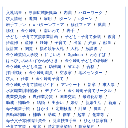
入札結果
県南広域振興局
内職
ハローワーク
求人情報
週間
雇用
iターン
uターン
岩手ファン
u・iターンフェア
移住フェア
就職
移住
金ケ崎町
南いわて
岩手
子ども・子育て支援事業計画
子ども・子育て会議
教育
妊産婦
産婦
妊婦
子育て
出産
妊娠
献血
設計書
閲覧
指名競争入札
入札
放課後
金ケ崎芸術大学校
にじいろ
3geleca
わらすば
はっぴぃぷれいすかねがさき
金ケ崎町子どもの居場所
金ケ崎町子ども食堂
幼稚園
省エネ
合格
採用試験
金ケ崎町職員
空き家
地区センター
求人
仕事
金ケ崎町子育て
金ケ崎町子育て情報ガイド
アンケート
新卒
求人票
水沢職業訓練協会
デザイン
金ケ崎町子育てサークル
農業委員会
農作業労賃
国際交流
最適化活動
助成・補助金
結婚
出会い
婚活
新婚生活
新婚
母子健康手帳
はかり
定期検査
計量
農園
自動車補助
補助
助成
創業
起業
創業等
母子父子寡婦福祉資金
児童扶養手当
ひとり親家庭
子育て支援
東北
特定随意契約
随意契約