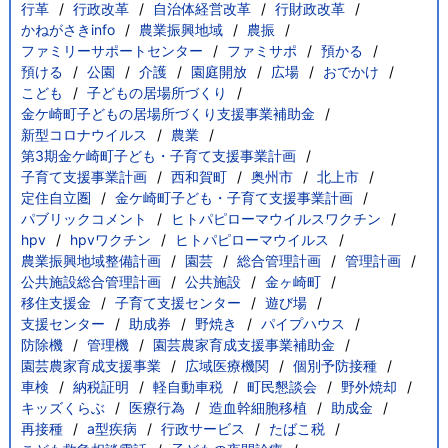
行革
行政改革
自治体経営改革
行財政改革
かねがさきinfo
農業振興地域
農振
ファミリーサポートセンター
ファミサポ
預かる
預ける
公園
介護
園庭開放
広場
おでかけ
こども
子どもの居場所づくり
金ケ崎町子どもの居場所づくり支援事業補助金
新型コロナウイルス
農業
第3期金ケ崎町子ども・子育て支援事業計画
子育て支援事業計画
西和賀町
奥州市
北上市
定住自立圏
金ケ崎町子ども・子育て支援事業計画
パブリックコメント
ヒトパピローマウイルスワクチン
hpv
hpvワクチン
ヒトパピローマウイルス
農業振興地域整備計画
園芸
総合管理計画
管理計画
公共施設総合管理計画
公共施設
金ヶ崎町
移住支援金
子育て支援センター
遊び場
支援センター
助成券
野焼き
パイプハウス
防除機
管理機
園芸農家育成支援事業補助金
園芸農家育成支援事業
広域医療機関
個別予防接種
車検
納税証明
軽自動車税
町民懇談会
野外焼却
キッズくらぶ
医療行為
造血幹細胞移植
助成金
再接種
a型疾病
行政サービス
たばこ税