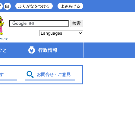
青
白
ふりがなをつける
よみあげる
ごと
行政情報
庁舎案内
金ケ崎町の紹介
移住・定住情報
行政配布文書
広報
入札・契約情報
条例・規則
財政
管理財産
人事・給与
採用情報
行政改革・行政評価
議会
選挙
各種計画
す
お問合せ・ご意見