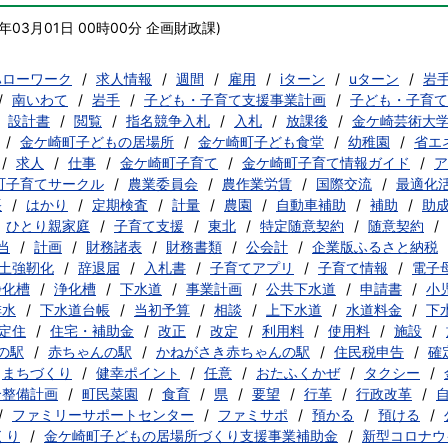
7年03月01日 00時00分
企画財政課
)
ハローワーク
求人情報
週間
雇用
iターン
uターン
岩
南いわて
岩手
子ども・子育て支援事業計画
子ども・子育て
設計書
閲覧
指名競争入札
入札
放課後
金ケ崎芸術大
金ケ崎町子どもの居場所
金ケ崎町子ども食堂
幼稚園
省エ
求人
仕事
金ケ崎町子育て
金ケ崎町子育て情報ガイド
ア
町子育てサークル
農業委員会
農作業労賃
国際交流
最適化
帳
はかり
定期検査
計量
農園
自動車補助
補助
助
ひとり親家庭
子育て支援
東北
特定随意契約
随意契約
当
計画
財務諸表
財務書類
公会計
企業版ふるさと納税
土強靭化
辞退届
入札書
子育てアプリ
子育て情報
電子
浄化槽
浄化槽
下水道
事業計画
公共下水道
申請書
小
排水
下水道台帳
当初予算
相談
上下水道
水道料金
下
定住
住宅・補助金
改正
改定
利用料
使用料
施設
の駅
赤ちゃんの駅
かねがさき赤ちゃんの駅
住民税申告
確
まちづくり
健幸ポイント
任意
おたふくかぜ
タクシー
合整備計画
町民菜園
食育
県
要望
行革
行政改革
ファミリーサポートセンター
ファミサポ
預かる
預ける
くり
金ケ崎町子どもの居場所づくり支援事業補助金
新型コロナウ