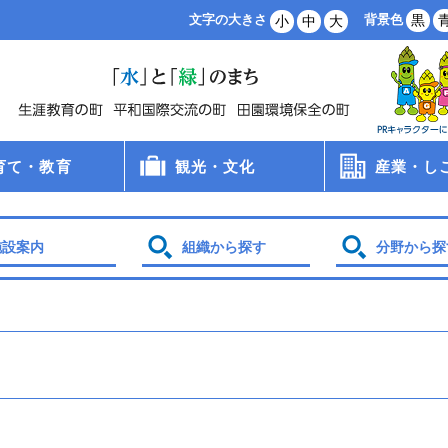
背景色
黒
文字の大きさ
小
中
大
育て・教育
観光・文化
産業・し
病院
手当
支援
・保育所・学童
学校
食
員会
観光
文化財
スポーツ
農業・林業
商業・工業
雇用・労働
創業支援
企業誘致
土地利用
施設案内
組織から探す
分野から探