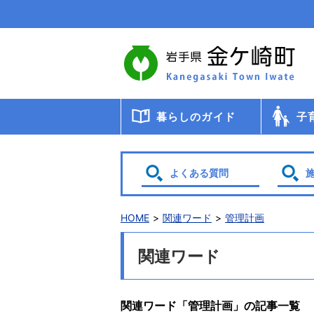
本
文
へ
移
動
暮らしのガイド
子
届出・登録・証明
年金
税金
保健・医療・福祉
ごみ・リサイクル
交通
暮らしと環境
生涯教育
相談
申請書ダウンロード
検診・
助成・
子育て
幼稚園
小・中
学校給
教育委
保育
よくある質問
HOME
関連ワード
管理計画
関連ワード
関連ワード「管理計画」の記事一覧