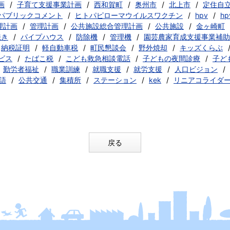
画
子育て支援事業計画
西和賀町
奥州市
北上市
定住自
パブリックコメント
ヒトパピローマウイルスワクチン
hpv
h
理計画
管理計画
公共施設総合管理計画
公共施設
金ヶ崎町
焼き
パイプハウス
防除機
管理機
園芸農家育成支援事業補助
納税証明
軽自動車税
町民懇談会
野外焼却
キッズくらぶ
ビス
たばこ税
こども救急相談電話
子どもの夜間診療
子ど
勤労者福祉
職業訓練
就職支援
就労支援
人口ビジョン
語
公共交通
集積所
ステーション
kek
リニアコライダ
戻る