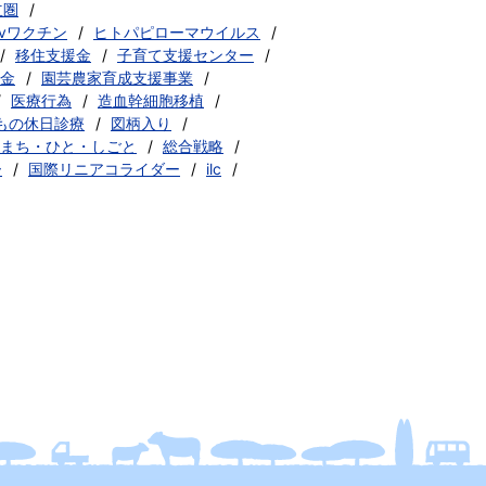
立圏
pvワクチン
ヒトパピローマウイルス
移住支援金
子育て支援センター
金
園芸農家育成支援事業
医療行為
造血幹細胞移植
もの休日診療
図柄入り
まち・ひと・しごと
総合戦略
ー
国際リニアコライダー
ilc