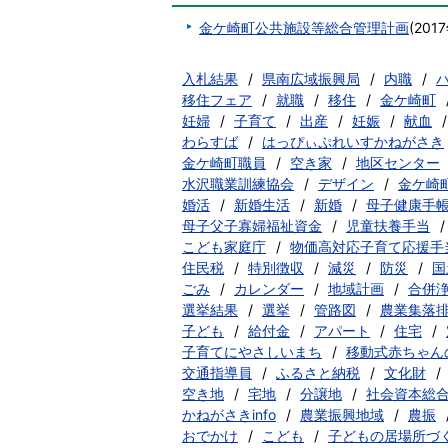
金ケ崎町公共施設等総合管理計画
(
201
入札結果
県南広域振興局
内職
移住フェア
就職
移住
金ケ崎町
妊婦
子育て
出産
妊娠
献血
わらすば
はっぴぃぷれいすかねがさき
金ケ崎町職員
空き家
地区センター
水沢職業訓練協会
デザイン
金ケ崎
婚活
新婚生活
新婚
母子健康手
母子父子寡婦福祉資金
児童扶養手当
こども家庭庁
物価高対応子育て応援手
住民税
特別徴収
減災
防災
国
ごみ
カレンダー
地域計画
合併
選挙結果
選挙
管路図
農業集落
子ども
給付金
アパート
住宅
子育てにやさしいまち
移動式赤ちゃん
交通指導員
ふるさと納税
文化財
空き地
宅地
分譲地
社会資本総
かねがさきinfo
農業振興地域
農振
おでかけ
こども
子どもの居場所づ