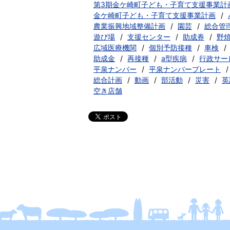
第3期金ケ崎町子ども・子育て支援事業計
金ケ崎町子ども・子育て支援事業計画
農業振興地域整備計画
園芸
総合管
遊び場
支援センター
助成券
野
広域医療機関
個別予防接種
車検
助成金
再接種
a型疾病
行政サー
平泉ナンバー
平泉ナンバープレート
総合計画
動画
部活動
災害
英
空き店舗