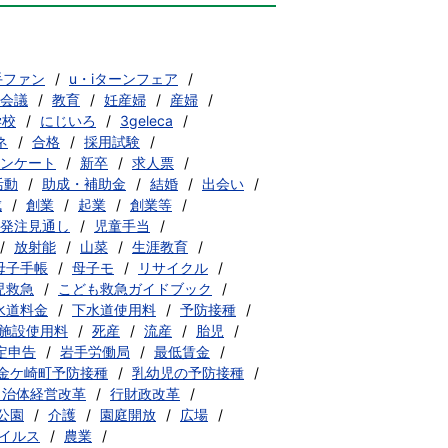
手ファン
u・iターンフェア
会議
教育
妊産婦
産婦
学校
にじいろ
3geleca
ネ
合格
採用試験
ンケート
新卒
求人票
活動
助成・補助金
結婚
出会い
成
創業
起業
創業等
発注見通し
児童手当
放射能
山菜
生涯教育
母子手帳
母子モ
リサイクル
児救急
こども救急ガイドブック
水道料金
下水道使用料
予防接種
施設使用料
死産
流産
胎児
定申告
岩手労働局
最低賃金
金ケ崎町予防接種
乳幼児の予防接種
自治体経営改革
行財政改革
公園
介護
園庭開放
広場
イルス
農業