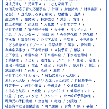
発注見通し
児童手当
こども家庭庁
物価高対応子育て応援手当
計画
財務諸表
財務書類
公会計
企業版ふるさと納税
放射能
山菜
生涯教育
住民税
特別徴収
減災
防災
国土強靭化
辞退届
入札書
子育てアプリ
子育て情報
電子母子手帳
母子モ
リサイクル
ごみ
カレンダー
地域計画
合併浄化槽
浄化槽
下水道
事業計画
公共下水道
申請書
小児救急
こども救急ガイドブック
選挙結果
選挙
管路図
農業集落排水
下水道台帳
当初予算
相談
上下水道
水道料金
下水道料金
下水道使用料
予防接種
子ども
給付金
アパート
住宅
定住
住宅・補助金
改正
改定
利用料
使用料
施設
施設使用料
死産
流産
胎児
子育てにやさしいまち
移動式赤ちゃんの駅
赤ちゃんの駅
かねがさき赤ちゃんの駅
住民税申告
確定申告
岩手労働局
最低賃金
交通指導員
ふるさと納税
文化財
まちづくり
健幸ポイント
任意
おたふくかぜ
タクシー
金ケ崎町予防接種
乳幼児の予防接種
空き地
宅地
分譲地
社会資本総合整備計画
町民菜園
食育
県
要望