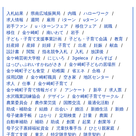
入札結果
県南広域振興局
内職
ハローワーク
求人情報
週間
雇用
iターン
uターン
岩手ファン
u・iターンフェア
移住フェア
就職
移住
金ケ崎町
南いわて
岩手
子ども・子育て支援事業計画
子ども・子育て会議
教育
妊産婦
産婦
妊婦
子育て
出産
妊娠
献血
設計書
閲覧
指名競争入札
入札
放課後
金ケ崎芸術大学校
にじいろ
3geleca
わらすば
はっぴぃぷれいすかねがさき
金ケ崎町子どもの居場所
金ケ崎町子ども食堂
幼稚園
省エネ
合格
採用試験
金ケ崎町職員
空き家
地区センター
求人
仕事
金ケ崎町子育て
金ケ崎町子育て情報ガイド
アンケート
新卒
求人票
水沢職業訓練協会
デザイン
金ケ崎町子育てサークル
農業委員会
農作業労賃
国際交流
最適化活動
助成・補助金
結婚
出会い
婚活
新婚生活
新婚
母子健康手帳
はかり
定期検査
計量
農園
自動車補助
補助
助成
創業
起業
創業等
母子父子寡婦福祉資金
児童扶養手当
ひとり親家庭
子育て支援
東北
特定随意契約
随意契約