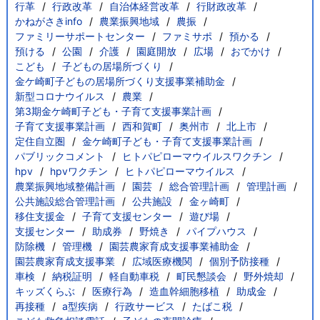
行革
行政改革
自治体経営改革
行財政改革
かねがさきinfo
農業振興地域
農振
ファミリーサポートセンター
ファミサポ
預かる
預ける
公園
介護
園庭開放
広場
おでかけ
こども
子どもの居場所づくり
金ケ崎町子どもの居場所づくり支援事業補助金
新型コロナウイルス
農業
第3期金ケ崎町子ども・子育て支援事業計画
子育て支援事業計画
西和賀町
奥州市
北上市
定住自立圏
金ケ崎町子ども・子育て支援事業計画
パブリックコメント
ヒトパピローマウイルスワクチン
hpv
hpvワクチン
ヒトパピローマウイルス
農業振興地域整備計画
園芸
総合管理計画
管理計画
公共施設総合管理計画
公共施設
金ヶ崎町
移住支援金
子育て支援センター
遊び場
支援センター
助成券
野焼き
パイプハウス
防除機
管理機
園芸農家育成支援事業補助金
園芸農家育成支援事業
広域医療機関
個別予防接種
車検
納税証明
軽自動車税
町民懇談会
野外焼却
キッズくらぶ
医療行為
造血幹細胞移植
助成金
再接種
a型疾病
行政サービス
たばこ税