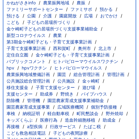
かねがさきinfo
農業振興地域
農振
ファミリーサポートセンター
ファミサポ
預かる
預ける
公園
介護
園庭開放
広場
おでかけ
こども
子どもの居場所づくり
金ケ崎町子どもの居場所づくり支援事業補助金
新型コロナウイルス
農業
第3期金ケ崎町子ども・子育て支援事業計画
子育て支援事業計画
西和賀町
奥州市
北上市
定住自立圏
金ケ崎町子ども・子育て支援事業計画
パブリックコメント
ヒトパピローマウイルスワクチン
hpv
hpvワクチン
ヒトパピローマウイルス
農業振興地域整備計画
園芸
総合管理計画
管理計画
公共施設総合管理計画
公共施設
金ヶ崎町
移住支援金
子育て支援センター
遊び場
支援センター
助成券
野焼き
パイプハウス
防除機
管理機
園芸農家育成支援事業補助金
園芸農家育成支援事業
広域医療機関
個別予防接種
車検
納税証明
軽自動車税
町民懇談会
野外焼却
キッズくらぶ
医療行為
造血幹細胞移植
助成金
再接種
a型疾病
行政サービス
たばこ税
こども救急相談電話
子どもの夜間診療