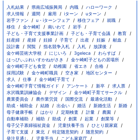
入札結果
県南広域振興局
内職
ハローワーク
求人情報
週間
雇用
iターン
uターン
岩手ファン
u・iターンフェア
移住フェア
就職
移住
金ケ崎町
南いわて
岩手
子ども・子育て支援事業計画
子ども・子育て会議
教育
妊産婦
産婦
妊婦
子育て
出産
妊娠
献血
設計書
閲覧
指名競争入札
入札
放課後
金ケ崎芸術大学校
にじいろ
3geleca
わらすば
はっぴぃぷれいすかねがさき
金ケ崎町子どもの居場所
金ケ崎町子ども食堂
幼稚園
省エネ
合格
採用試験
金ケ崎町職員
空き家
地区センター
求人
仕事
金ケ崎町子育て
金ケ崎町子育て情報ガイド
アンケート
新卒
求人票
水沢職業訓練協会
デザイン
金ケ崎町子育てサークル
農業委員会
農作業労賃
国際交流
最適化活動
助成・補助金
結婚
出会い
婚活
新婚生活
新婚
母子健康手帳
はかり
定期検査
計量
農園
自動車補助
補助
助成
創業
起業
創業等
母子父子寡婦福祉資金
児童扶養手当
ひとり親家庭
子育て支援
東北
特定随意契約
随意契約
発注見通し
児童手当
こども家庭庁