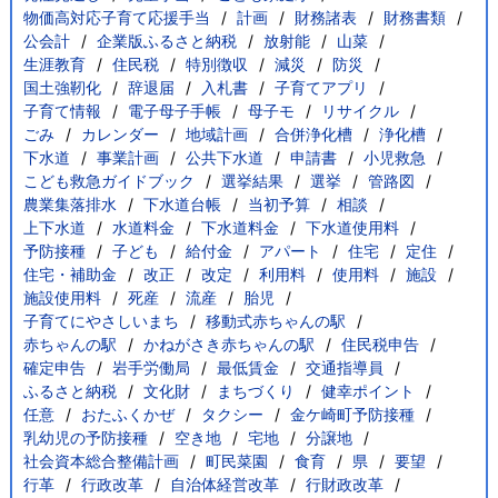
物価高対応子育て応援手当
計画
財務諸表
財務書類
公会計
企業版ふるさと納税
放射能
山菜
生涯教育
住民税
特別徴収
減災
防災
国土強靭化
辞退届
入札書
子育てアプリ
子育て情報
電子母子手帳
母子モ
リサイクル
ごみ
カレンダー
地域計画
合併浄化槽
浄化槽
下水道
事業計画
公共下水道
申請書
小児救急
こども救急ガイドブック
選挙結果
選挙
管路図
農業集落排水
下水道台帳
当初予算
相談
上下水道
水道料金
下水道料金
下水道使用料
予防接種
子ども
給付金
アパート
住宅
定住
住宅・補助金
改正
改定
利用料
使用料
施設
施設使用料
死産
流産
胎児
子育てにやさしいまち
移動式赤ちゃんの駅
赤ちゃんの駅
かねがさき赤ちゃんの駅
住民税申告
確定申告
岩手労働局
最低賃金
交通指導員
ふるさと納税
文化財
まちづくり
健幸ポイント
任意
おたふくかぜ
タクシー
金ケ崎町予防接種
乳幼児の予防接種
空き地
宅地
分譲地
社会資本総合整備計画
町民菜園
食育
県
要望
行革
行政改革
自治体経営改革
行財政改革