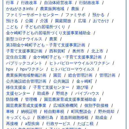
行革
行政改革
自治体経営改革
行財政改革
かねがさきinfo
農業振興地域
農振
ファミリーサポートセンター
ファミサポ
預かる
預ける
公園
介護
園庭開放
広場
おでかけ
こども
子どもの居場所づくり
金ケ崎町子どもの居場所づくり支援事業補助金
新型コロナウイルス
農業
第3期金ケ崎町子ども・子育て支援事業計画
子育て支援事業計画
西和賀町
奥州市
北上市
定住自立圏
金ケ崎町子ども・子育て支援事業計画
パブリックコメント
ヒトパピローマウイルスワクチン
hpv
hpvワクチン
ヒトパピローマウイルス
農業振興地域整備計画
園芸
総合管理計画
管理計画
公共施設総合管理計画
公共施設
金ヶ崎町
移住支援金
子育て支援センター
遊び場
支援センター
助成券
野焼き
パイプハウス
防除機
管理機
園芸農家育成支援事業補助金
園芸農家育成支援事業
広域医療機関
個別予防接種
車検
納税証明
軽自動車税
町民懇談会
野外焼却
キッズくらぶ
医療行為
造血幹細胞移植
助成金
再接種
a型疾病
行政サービス
たばこ税