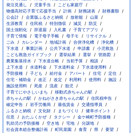
発注見通し
児童手当
こども家庭庁
物価高対応子育て応援手当
計画
財務諸表
財務書類
公会計
企業版ふるさと納税
放射能
山菜
生涯教育
住民税
特別徴収
減災
防災
国土強靭化
辞退届
入札書
子育てアプリ
子育て情報
電子母子手帳
母子モ
リサイクル
ごみ
カレンダー
地域計画
合併浄化槽
浄化槽
下水道
事業計画
公共下水道
申請書
小児救急
こども救急ガイドブック
選挙結果
選挙
管路図
農業集落排水
下水道台帳
当初予算
相談
上下水道
水道料金
下水道料金
下水道使用料
予防接種
子ども
給付金
アパート
住宅
定住
住宅・補助金
改正
改定
利用料
使用料
施設
施設使用料
死産
流産
胎児
子育てにやさしいまち
移動式赤ちゃんの駅
赤ちゃんの駅
かねがさき赤ちゃんの駅
住民税申告
確定申告
岩手労働局
最低賃金
交通指導員
ふるさと納税
文化財
まちづくり
健幸ポイント
任意
おたふくかぜ
タクシー
金ケ崎町予防接種
乳幼児の予防接種
空き地
宅地
分譲地
社会資本総合整備計画
町民菜園
食育
県
要望