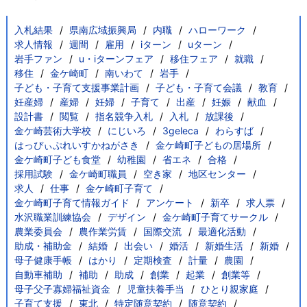
入札結果
県南広域振興局
内職
ハローワーク
求人情報
週間
雇用
iターン
uターン
岩手ファン
u・iターンフェア
移住フェア
就職
移住
金ケ崎町
南いわて
岩手
子ども・子育て支援事業計画
子ども・子育て会議
教育
妊産婦
産婦
妊婦
子育て
出産
妊娠
献血
設計書
閲覧
指名競争入札
入札
放課後
金ケ崎芸術大学校
にじいろ
3geleca
わらすば
はっぴぃぷれいすかねがさき
金ケ崎町子どもの居場所
金ケ崎町子ども食堂
幼稚園
省エネ
合格
採用試験
金ケ崎町職員
空き家
地区センター
求人
仕事
金ケ崎町子育て
金ケ崎町子育て情報ガイド
アンケート
新卒
求人票
水沢職業訓練協会
デザイン
金ケ崎町子育てサークル
農業委員会
農作業労賃
国際交流
最適化活動
助成・補助金
結婚
出会い
婚活
新婚生活
新婚
母子健康手帳
はかり
定期検査
計量
農園
自動車補助
補助
助成
創業
起業
創業等
母子父子寡婦福祉資金
児童扶養手当
ひとり親家庭
子育て支援
東北
特定随意契約
随意契約