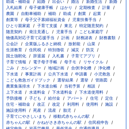
助成・補助金
結婚
出会い
婚活
新婚生活
新婚
入札結果
母子健康手帳
はかり
定期検査
計量
農園
自動車補助
補助
助成
創業
起業
創業等
母子父子寡婦福祉資金
児童扶養手当
ひとり親家庭
子育て支援
東北
特定随意契約
随意契約
発注見通し
児童手当
こども家庭庁
物価高対応子育て応援手当
計画
財務諸表
財務書類
公会計
企業版ふるさと納税
放射能
山菜
生涯教育
住民税
特別徴収
減災
防災
国土強靭化
辞退届
入札書
子育てアプリ
子育て情報
電子母子手帳
母子モ
リサイクル
ごみ
カレンダー
地域計画
合併浄化槽
浄化槽
下水道
事業計画
公共下水道
申請書
小児救急
こども救急ガイドブック
選挙結果
選挙
管路図
農業集落排水
下水道台帳
当初予算
相談
上下水道
水道料金
下水道料金
下水道使用料
予防接種
子ども
給付金
アパート
住宅
定住
住宅・補助金
改正
改定
利用料
使用料
施設
施設使用料
死産
流産
胎児
子育てにやさしいまち
移動式赤ちゃんの駅
赤ちゃんの駅
かねがさき赤ちゃんの駅
住民税申告
確定申告
岩手労働局
最低賃金
交通指導員