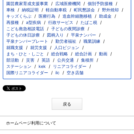
園芸農家育成支援事業
広域医療機関
個別予防接種
車検
納税証明
軽自動車税
町民懇談会
野外焼却
キッズくらぶ
医療行為
造血幹細胞移植
助成金
再接種
a型疾病
行政サービス
たばこ税
こども救急相談電話
子どもの夜間診療
子どもの休日診療
図柄入り
平泉ナンバー
平泉ナンバープレート
勤労者福祉
職業訓練
就職支援
就労支援
人口ビジョン
まち・ひと・しごと
総合戦略
総合計画
動画
部活動
災害
英語
公共交通
集積所
ステーション
kek
リニアコライダー
国際リニアコライダー
ilc
空き店舗
戻る
ホームページ利用について