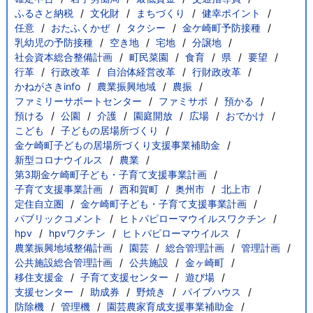
ふるさと納税
文化財
まちづくり
健幸ポイント
任意
おたふくかぜ
タクシー
金ケ崎町予防接種
乳幼児の予防接種
空き地
宅地
分譲地
社会資本総合整備計画
町民菜園
食育
県
要望
行革
行政改革
自治体経営改革
行財政改革
かねがさきinfo
農業振興地域
農振
ファミリーサポートセンター
ファミサポ
預かる
預ける
公園
介護
園庭開放
広場
おでかけ
こども
子どもの居場所づくり
金ケ崎町子どもの居場所づくり支援事業補助金
新型コロナウイルス
農業
第3期金ケ崎町子ども・子育て支援事業計画
子育て支援事業計画
西和賀町
奥州市
北上市
定住自立圏
金ケ崎町子ども・子育て支援事業計画
パブリックコメント
ヒトパピローマウイルスワクチン
hpv
hpvワクチン
ヒトパピローマウイルス
農業振興地域整備計画
園芸
総合管理計画
管理計画
公共施設総合管理計画
公共施設
金ヶ崎町
移住支援金
子育て支援センター
遊び場
支援センター
助成券
野焼き
パイプハウス
防除機
管理機
園芸農家育成支援事業補助金