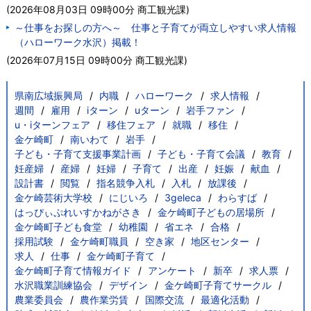
(
2026年08月03日 09時00分
商工観光課
)
～仕事をお探しの方へ～ 仕事と子育てが両立しやすい求人情報
（ハローワーク水沢）掲載！
(
2026年07月15日 09時00分
商工観光課
)
県南広域振興局
内職
ハローワーク
求人情報
週間
雇用
iターン
uターン
岩手ファン
u・iターンフェア
移住フェア
就職
移住
金ケ崎町
南いわて
岩手
子ども・子育て支援事業計画
子ども・子育て会議
教育
妊産婦
産婦
妊婦
子育て
出産
妊娠
献血
設計書
閲覧
指名競争入札
入札
放課後
金ケ崎芸術大学校
にじいろ
3geleca
わらすば
はっぴぃぷれいすかねがさき
金ケ崎町子どもの居場所
金ケ崎町子ども食堂
幼稚園
省エネ
合格
採用試験
金ケ崎町職員
空き家
地区センター
求人
仕事
金ケ崎町子育て
金ケ崎町子育て情報ガイド
アンケート
新卒
求人票
水沢職業訓練協会
デザイン
金ケ崎町子育てサークル
農業委員会
農作業労賃
国際交流
最適化活動