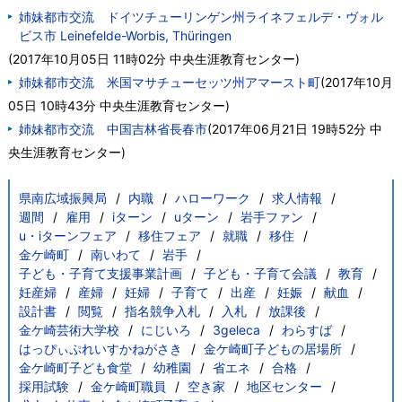
姉妹都市交流 ドイツチューリンゲン州ライネフェルデ・ヴォル
ビス市 Leinefelde-Worbis, Thüringen
(
2017年10月05日 11時02分
中央生涯教育センター
)
姉妹都市交流 米国マサチューセッツ州アマースト町
(
2017年10月
05日 10時43分
中央生涯教育センター
)
姉妹都市交流 中国吉林省長春市
(
2017年06月21日 19時52分
中
央生涯教育センター
)
県南広域振興局
内職
ハローワーク
求人情報
週間
雇用
iターン
uターン
岩手ファン
u・iターンフェア
移住フェア
就職
移住
金ケ崎町
南いわて
岩手
子ども・子育て支援事業計画
子ども・子育て会議
教育
妊産婦
産婦
妊婦
子育て
出産
妊娠
献血
設計書
閲覧
指名競争入札
入札
放課後
金ケ崎芸術大学校
にじいろ
3geleca
わらすば
はっぴぃぷれいすかねがさき
金ケ崎町子どもの居場所
金ケ崎町子ども食堂
幼稚園
省エネ
合格
採用試験
金ケ崎町職員
空き家
地区センター