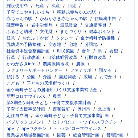
施設使用料
死産
流産
胎児
子育てにやさしいまち
移動式赤ちゃんの駅
赤ちゃんの駅
かねがさき赤ちゃんの駅
住民税申告
確定申告
岩手労働局
最低賃金
交通指導員
ふるさと納税
文化財
まちづくり
健幸ポイント
任意
おたふくかぜ
タクシー
金ケ崎町予防接種
乳幼児の予防接種
空き地
宅地
分譲地
社会資本総合整備計画
町民菜園
食育
県
要望
行革
行政改革
自治体経営改革
行財政改革
かねがさきinfo
農業振興地域
農振
ファミリーサポートセンター
ファミサポ
預かる
預ける
公園
介護
園庭開放
広場
おでかけ
こども
子どもの居場所づくり
金ケ崎町子どもの居場所づくり支援事業補助金
新型コロナウイルス
農業
第3期金ケ崎町子ども・子育て支援事業計画
子育て支援事業計画
西和賀町
奥州市
北上市
定住自立圏
金ケ崎町子ども・子育て支援事業計画
パブリックコメント
ヒトパピローマウイルスワクチン
hpv
hpvワクチン
ヒトパピローマウイルス
農業振興地域整備計画
園芸
総合管理計画
管理計画