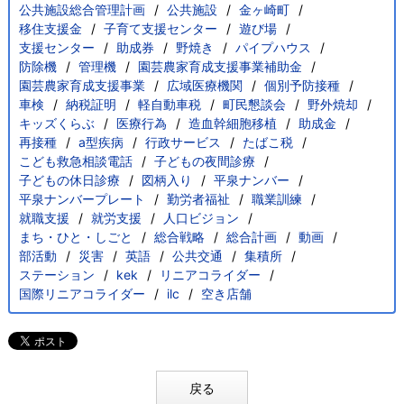
公共施設総合管理計画
公共施設
金ヶ崎町
移住支援金
子育て支援センター
遊び場
支援センター
助成券
野焼き
パイプハウス
防除機
管理機
園芸農家育成支援事業補助金
園芸農家育成支援事業
広域医療機関
個別予防接種
車検
納税証明
軽自動車税
町民懇談会
野外焼却
キッズくらぶ
医療行為
造血幹細胞移植
助成金
再接種
a型疾病
行政サービス
たばこ税
こども救急相談電話
子どもの夜間診療
子どもの休日診療
図柄入り
平泉ナンバー
平泉ナンバープレート
勤労者福祉
職業訓練
就職支援
就労支援
人口ビジョン
まち・ひと・しごと
総合戦略
総合計画
動画
部活動
災害
英語
公共交通
集積所
ステーション
kek
リニアコライダー
国際リニアコライダー
ilc
空き店舗
戻る