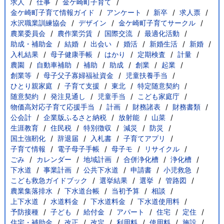
求人
仕事
金ケ崎町子育て
金ケ崎町子育て情報ガイド
アンケート
新卒
求人票
水沢職業訓練協会
デザイン
金ケ崎町子育てサークル
農業委員会
農作業労賃
国際交流
最適化活動
助成・補助金
結婚
出会い
婚活
新婚生活
新婚
入札結果
母子健康手帳
はかり
定期検査
計量
農園
自動車補助
補助
助成
創業
起業
創業等
母子父子寡婦福祉資金
児童扶養手当
ひとり親家庭
子育て支援
東北
特定随意契約
随意契約
発注見通し
児童手当
こども家庭庁
物価高対応子育て応援手当
計画
財務諸表
財務書類
公会計
企業版ふるさと納税
放射能
山菜
生涯教育
住民税
特別徴収
減災
防災
国土強靭化
辞退届
入札書
子育てアプリ
子育て情報
電子母子手帳
母子モ
リサイクル
ごみ
カレンダー
地域計画
合併浄化槽
浄化槽
下水道
事業計画
公共下水道
申請書
小児救急
こども救急ガイドブック
選挙結果
選挙
管路図
農業集落排水
下水道台帳
当初予算
相談
上下水道
水道料金
下水道料金
下水道使用料
予防接種
子ども
給付金
アパート
住宅
定住
住宅・補助金
改正
改定
利用料
使用料
施設