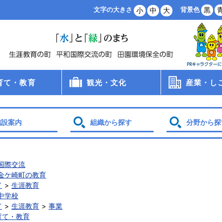
背景色
黒
文字の大きさ
小
中
大
育て・教育
観光・文化
産業・し
病院
手当
支援
・保育所・学童
学校
食
員会
観光
文化財
スポーツ
農業・林業
商業・工業
雇用・労働
創業支援
企業誘致
土地利用
施設案内
組織から探す
分野から探
国際交流
金ケ崎町の教育
ド
生涯教育
中学校
ド
生涯教育
事業
育て・教育