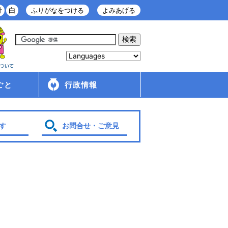
青
白
ふりがなをつける
よみあげる
ごと
行政情報
庁舎案内
金ケ崎町の紹介
移住・定住情報
行政配布文書
広報
入札・契約情報
条例・規則
財政
管理財産
人事・給与
採用情報
行政改革・行政評価
議会
選挙
各種計画
す
お問合せ・ご意見