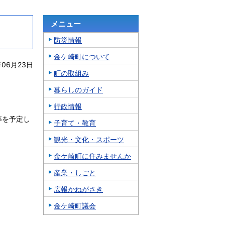
メニュー
防災情報
金ケ崎町について
年06月23日
町の取組み
暮らしのガイド
行政情報
等を予定し
子育て・教育
観光・文化・スポーツ
金ケ崎町に住みませんか
産業・しごと
広報かねがさき
金ケ崎町議会