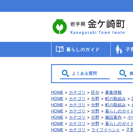
本
文
へ
移
動
暮らしのガイド
子
届出・登録・証明
年金
税金
保健・医療・福祉
ごみ・リサイクル
交通
暮らしと環境
生涯教育
相談
申請書ダウンロード
検診・
助成・
子育て
幼稚園
小・中
学校給
教育委
保育
よくある質問
HOME
カテゴリ
区分
募集情報
HOME
カテゴリ
分野
町の取組み
HOME
カテゴリ
分野
町の取組み
HOME
カテゴリ
分野
暮らしのガイ
HOME
カテゴリ
分野
施設案内
小
HOME
カテゴリ
分野
暮らしのガイ
HOME
カテゴリ
ライフイベント
子