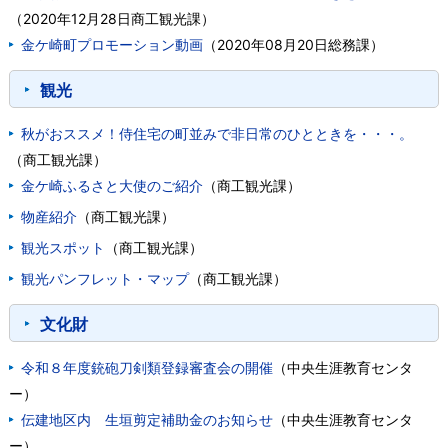
（
2020年12月28日
商工観光課
）
金ケ崎町プロモーション動画
（
2020年08月20日
総務課
）
観光
秋がおススメ！侍住宅の町並みで非日常のひとときを・・・。
（
商工観光課
）
金ケ崎ふるさと大使のご紹介
（
商工観光課
）
物産紹介
（
商工観光課
）
観光スポット
（
商工観光課
）
観光パンフレット・マップ
（
商工観光課
）
文化財
令和８年度銃砲刀剣類登録審査会の開催
（
中央生涯教育センタ
ー
）
伝建地区内 生垣剪定補助金のお知らせ
（
中央生涯教育センタ
ー
）