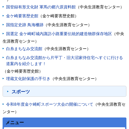
国登録有形文化財 軍馬の郷六原資料館
（
中央生涯教育センター
）
金ケ崎要害歴史館
（
金ケ崎要害歴史館
）
国指定史跡 鳥海柵跡
（
中央生涯教育センター
）
国選定 金ケ崎町城内諏訪小路重要伝統的建造物群保存地区
（
中央
生涯教育センター
）
白糸まちなみ交流館
（
中央生涯教育センター
）
白糸まちなみ交流館から片平丁・旧大沼家侍住宅へすぐに行ける
道案内を紹介します！
（
金ケ崎要害歴史館
）
埋蔵文化財保護の手引き
（
中央生涯教育センター
）
スポーツ
令和8年度金ケ崎町スポーツ大会の開催について
（
中央生涯教育セ
ンター
）
メニュー