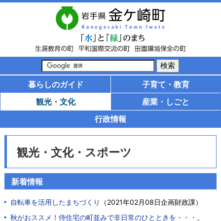
暮らしのガイド
子育て・教育
観光・文化
産業・しごと
行政情報
観光・文化・スポーツ
新着情報
自転車を活用したまちづくり
（
2021年02月08日
企画財政課
）
秋がおススメ！侍住宅の町並みで非日常のひとときを・・・。