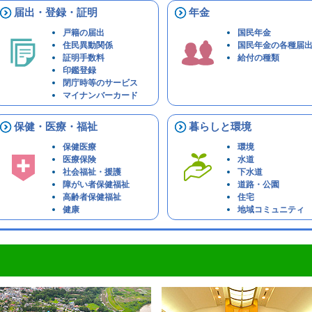
届出・登録・証明
年金
戸籍の届出
国民年金
住民異動関係
国民年金の各種届
証明手数料
給付の種類
印鑑登録
閉庁時等のサービス
マイナンバーカード
保健・医療・福祉
暮らしと環境
保健医療
環境
医療保険
水道
社会福祉・援護
下水道
障がい者保健福祉
道路・公園
高齢者保健福祉
住宅
健康
地域コミュニティ