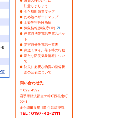
避難の呼びかけに
注意しましょう
金ケ崎町防災マップ
ため池ハザードマップ
土砂災害危険箇所
気象情報(気象庁HP)
停電時携帯電話充電スポッ
ト
災害時優先電話一覧表
ンタ
弾道ミサイル落下時の行動
新たな防災気象情報につい
て
防災に必要な物資の整備状
一覧
況の公表について
問い合わせ先
〒029-4592
岩手県胆沢郡金ケ崎町西根南町
22-1
金ケ崎町役場 1階 生活環境課
TEL : 0197-42-2111