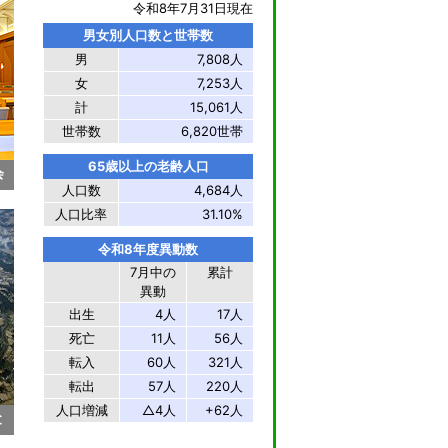
令和8年7月31日現在
男女別人口数と世帯数
男
7,808人
女
7,253人
計
15,061人
世帯数
6,820世帯
65歳以上の老齢人口
会
人口数
4,684人
人口比率
31.10%
令和8年度異動数
7月中の
累計
異動
出生
4人
17人
死亡
11人
56人
転入
60人
321人
転出
57人
220人
人口増減
△4人
+62人
と