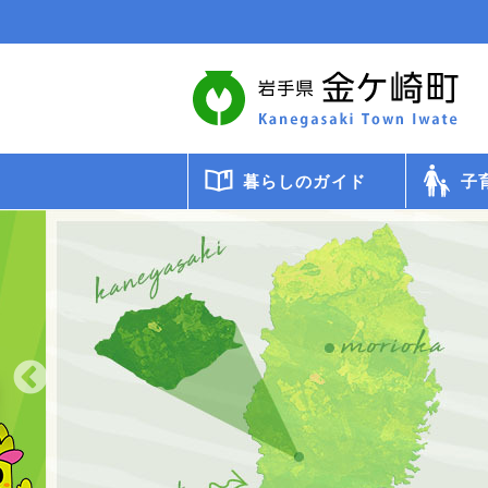
本
文
へ
移
動
暮らしのガイド
子
届出・登録・証明
年金
税金
保健・医療・福祉
ごみ・リサイクル
交通
暮らしと環境
生涯教育
相談
申請書ダウンロード
検診・
助成・
子育て
幼稚園
小・中
学校給
教育委
保育