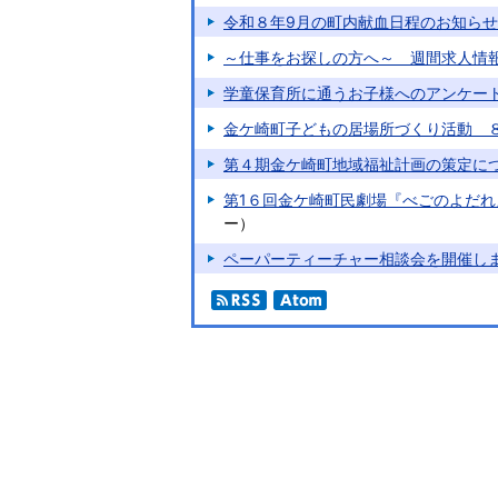
令和８年9月の町内献血日程のお知らせ
～仕事をお探しの方へ～ 週間求人情
学童保育所に通うお子様へのアンケー
金ケ崎町子どもの居場所づくり活動 
第４期金ケ崎町地域福祉計画の策定に
第1６回金ケ崎町民劇場『べごのよだ
ー
）
ペーパーティーチャー相談会を開催し
RSS
Atom