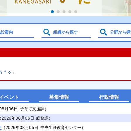
施設案内
組織から探す
分野から探
ｎｆｏ」
イベント
募集情報
行政情報
08月06日
子育て支援課
）
（
2026年08月06日
総務課
）
せ
（
2026年08月05日
中央生涯教育センター
）