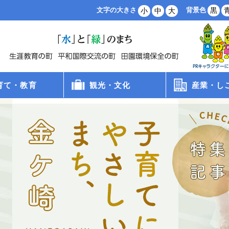
背景色
黒
文字の大きさ
小
中
大
育て・教育
観光・文化
産業・し
病院
手当
支援
・保育所・学童
学校
食
員会
観光
文化財
スポーツ
農業・林業
商業・工業
雇用・労働
創業支援
企業誘致
土地利用