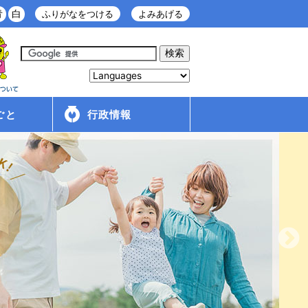
青
白
ふりがなをつける
よみあげる
ごと
行政情報
庁舎案内
金ケ崎町の紹介
移住・定住情報
行政配布文書
広報
入札・契約情報
条例・規則
財政
管理財産
人事・給与
採用情報
行政改革・行政評価
議会
選挙
各種計画