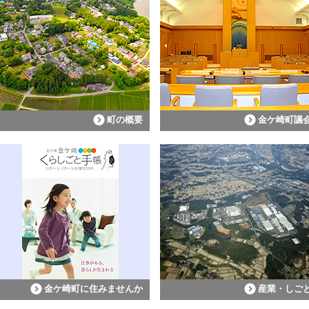
町の概要
金ケ崎町議
金ケ崎町に住みませんか
産業・しご