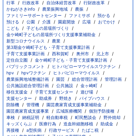
行革
行政改革
自治体経営改革
行財政改革
かねがさきinfo
農業振興地域
農振
ファミリーサポートセンター
ファミサポ
預かる
預ける
公園
介護
園庭開放
広場
おでかけ
こども
子どもの居場所づくり
金ケ崎町子どもの居場所づくり支援事業補助金
新型コロナウイルス
農業
第3期金ケ崎町子ども・子育て支援事業計画
子育て支援事業計画
西和賀町
奥州市
北上市
定住自立圏
金ケ崎町子ども・子育て支援事業計画
パブリックコメント
ヒトパピローマウイルスワクチン
hpv
hpvワクチン
ヒトパピローマウイルス
農業振興地域整備計画
園芸
総合管理計画
管理計画
公共施設総合管理計画
公共施設
金ヶ崎町
移住支援金
子育て支援センター
遊び場
支援センター
助成券
野焼き
パイプハウス
防除機
管理機
園芸農家育成支援事業補助金
園芸農家育成支援事業
広域医療機関
個別予防接種
車検
納税証明
軽自動車税
町民懇談会
野外焼却
キッズくらぶ
医療行為
造血幹細胞移植
助成金
再接種
a型疾病
行政サービス
たばこ税