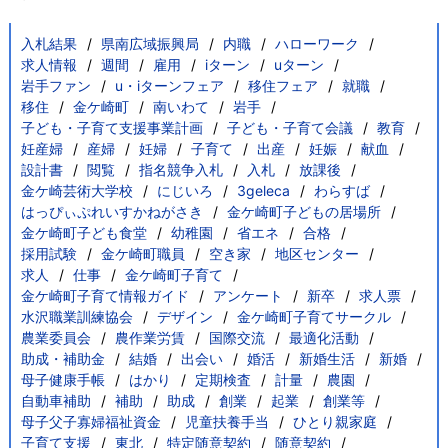
入札結果
県南広域振興局
内職
ハローワーク
求人情報
週間
雇用
iターン
uターン
岩手ファン
u・iターンフェア
移住フェア
就職
移住
金ケ崎町
南いわて
岩手
子ども・子育て支援事業計画
子ども・子育て会議
教育
妊産婦
産婦
妊婦
子育て
出産
妊娠
献血
設計書
閲覧
指名競争入札
入札
放課後
金ケ崎芸術大学校
にじいろ
3geleca
わらすば
はっぴぃぷれいすかねがさき
金ケ崎町子どもの居場所
金ケ崎町子ども食堂
幼稚園
省エネ
合格
採用試験
金ケ崎町職員
空き家
地区センター
求人
仕事
金ケ崎町子育て
金ケ崎町子育て情報ガイド
アンケート
新卒
求人票
水沢職業訓練協会
デザイン
金ケ崎町子育てサークル
農業委員会
農作業労賃
国際交流
最適化活動
助成・補助金
結婚
出会い
婚活
新婚生活
新婚
母子健康手帳
はかり
定期検査
計量
農園
自動車補助
補助
助成
創業
起業
創業等
母子父子寡婦福祉資金
児童扶養手当
ひとり親家庭
子育て支援
東北
特定随意契約
随意契約