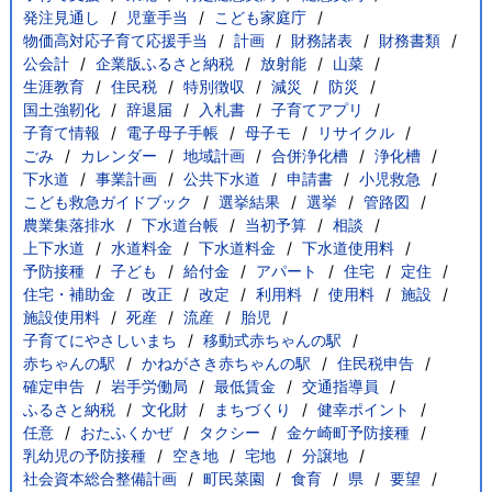
発注見通し
児童手当
こども家庭庁
物価高対応子育て応援手当
計画
財務諸表
財務書類
公会計
企業版ふるさと納税
放射能
山菜
生涯教育
住民税
特別徴収
減災
防災
国土強靭化
辞退届
入札書
子育てアプリ
子育て情報
電子母子手帳
母子モ
リサイクル
ごみ
カレンダー
地域計画
合併浄化槽
浄化槽
下水道
事業計画
公共下水道
申請書
小児救急
こども救急ガイドブック
選挙結果
選挙
管路図
農業集落排水
下水道台帳
当初予算
相談
上下水道
水道料金
下水道料金
下水道使用料
予防接種
子ども
給付金
アパート
住宅
定住
住宅・補助金
改正
改定
利用料
使用料
施設
施設使用料
死産
流産
胎児
子育てにやさしいまち
移動式赤ちゃんの駅
赤ちゃんの駅
かねがさき赤ちゃんの駅
住民税申告
確定申告
岩手労働局
最低賃金
交通指導員
ふるさと納税
文化財
まちづくり
健幸ポイント
任意
おたふくかぜ
タクシー
金ケ崎町予防接種
乳幼児の予防接種
空き地
宅地
分譲地
社会資本総合整備計画
町民菜園
食育
県
要望