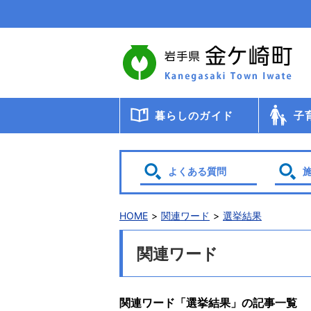
本
文
へ
移
動
暮らしのガイド
子
届出・登録・証明
年金
税金
保健・医療・福祉
ごみ・リサイクル
交通
暮らしと環境
生涯教育
相談
申請書ダウンロード
検診・
助成・
子育て
幼稚園
小・中
学校給
教育委
保育
よくある質問
HOME
関連ワード
選挙結果
関連ワード
関連ワード「選挙結果」の記事一覧