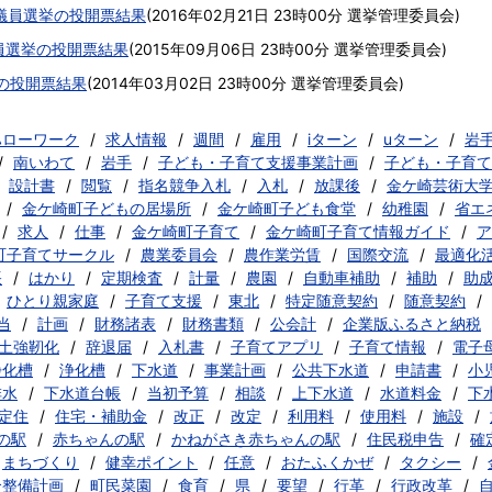
会議員選挙の投開票結果
(
2016年02月21日 23時00分
選挙管理委員会
)
員選挙の投開票結果
(
2015年09月06日 23時00分
選挙管理委員会
)
挙の投開票結果
(
2014年03月02日 23時00分
選挙管理委員会
)
ハローワーク
求人情報
週間
雇用
iターン
uターン
岩
南いわて
岩手
子ども・子育て支援事業計画
子ども・子育て
設計書
閲覧
指名競争入札
入札
放課後
金ケ崎芸術大
金ケ崎町子どもの居場所
金ケ崎町子ども食堂
幼稚園
省エ
求人
仕事
金ケ崎町子育て
金ケ崎町子育て情報ガイド
ア
町子育てサークル
農業委員会
農作業労賃
国際交流
最適化
帳
はかり
定期検査
計量
農園
自動車補助
補助
助
ひとり親家庭
子育て支援
東北
特定随意契約
随意契約
当
計画
財務諸表
財務書類
公会計
企業版ふるさと納税
土強靭化
辞退届
入札書
子育てアプリ
子育て情報
電子
浄化槽
浄化槽
下水道
事業計画
公共下水道
申請書
小
排水
下水道台帳
当初予算
相談
上下水道
水道料金
下
定住
住宅・補助金
改正
改定
利用料
使用料
施設
の駅
赤ちゃんの駅
かねがさき赤ちゃんの駅
住民税申告
確
まちづくり
健幸ポイント
任意
おたふくかぜ
タクシー
合整備計画
町民菜園
食育
県
要望
行革
行政改革