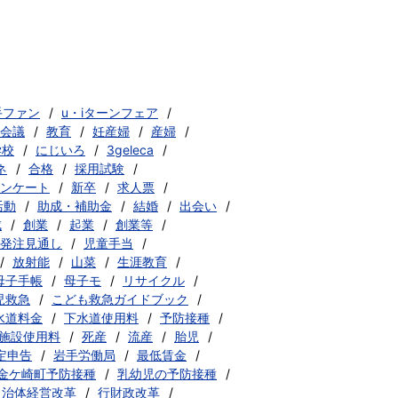
手ファン
u・iターンフェア
会議
教育
妊産婦
産婦
学校
にじいろ
3geleca
ネ
合格
採用試験
ンケート
新卒
求人票
活動
助成・補助金
結婚
出会い
成
創業
起業
創業等
発注見通し
児童手当
放射能
山菜
生涯教育
母子手帳
母子モ
リサイクル
児救急
こども救急ガイドブック
水道料金
下水道使用料
予防接種
施設使用料
死産
流産
胎児
定申告
岩手労働局
最低賃金
金ケ崎町予防接種
乳幼児の予防接種
自治体経営改革
行財政改革