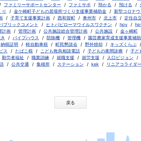
ファミリーサポートセンター
ファミサポ
預かる
預ける
くり
金ケ崎町子どもの居場所づくり支援事業補助金
新型コロナウ
画
子育て支援事業計画
西和賀町
奥州市
北上市
定住自
パブリックコメント
ヒトパピローマウイルスワクチン
hpv
h
理計画
管理計画
公共施設総合管理計画
公共施設
金ヶ崎町
焼き
パイプハウス
防除機
管理機
園芸農家育成支援事業補助
納税証明
軽自動車税
町民懇談会
野外焼却
キッズくらぶ
ビス
たばこ税
こども救急相談電話
子どもの夜間診療
子ど
勤労者福祉
職業訓練
就職支援
就労支援
人口ビジョン
語
公共交通
集積所
ステーション
kek
リニアコライダ
戻る