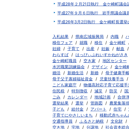
平成28年２月21日執行 金ケ崎町議
平成27年９月６日執行 岩手県議会議
平成26年3月2日執行 金ケ崎町長選
入札結果
県南広域振興局
内職
移住フェア
就職
移住
金ケ崎町
妊婦
子育て
出産
妊娠
献血
わらすば
はっぴぃぷれいすかねがさき
金ケ崎町職員
空き家
地区センター
水沢職業訓練協会
デザイン
金ケ崎
婚活
新婚生活
新婚
母子健康手
母子父子寡婦福祉資金
児童扶養手当
こども家庭庁
物価高対応子育て応援手
住民税
特別徴収
減災
防災
国
ごみ
カレンダー
地域計画
合併
選挙結果
選挙
管路図
農業集落
子ども
給付金
アパート
住宅
子育てにやさしいまち
移動式赤ちゃん
交通指導員
ふるさと納税
文化財
空き地
宅地
分譲地
社会資本総