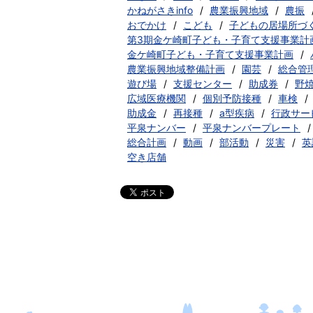
かねがさきinfo
農業振興地域
農振
おでかけ
こども
子どもの居場所づ
第3期金ケ崎町子ども・子育て支援事業計
金ケ崎町子ども・子育て支援事業計画
農業振興地域整備計画
園芸
総合管
遊び場
支援センター
助成券
野
広域医療機関
個別予防接種
車検
助成金
再接種
a型疾病
行政サー
平泉ナンバー
平泉ナンバープレート
総合計画
動画
部活動
災害
英
空き店舗