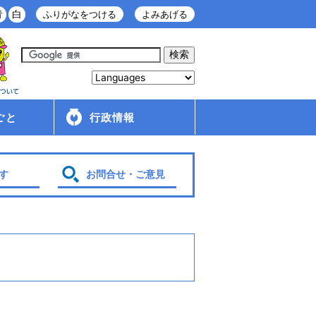
青
白
ふりがなをつける
よみあげる
ごと
行政情報
庁舎案内
金ケ崎町の紹介
移住・定住情報
行政配布文書
広報
入札・契約情報
条例・規則
財政
管理財産
人事・給与
採用情報
行政改革・行政評価
議会
選挙
各種計画
す
お問合せ・ご意見