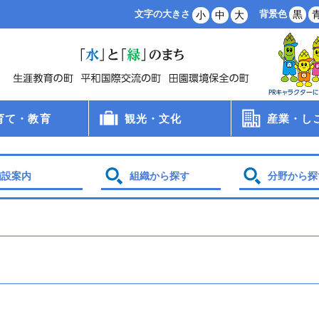
背景色
黒
文字の大きさ
小
中
大
育て・教育
観光・文化
産業・し
病院
手当
支援
・保育所・学童
学校
食
員会
観光
文化財
スポーツ
農業・林業
商業・工業
雇用・労働
創業支援
企業誘致
土地利用
施設案内
組織から探す
分野から探