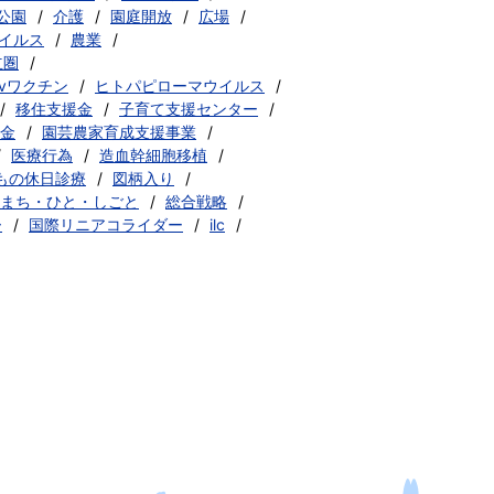
公園
介護
園庭開放
広場
イルス
農業
立圏
pvワクチン
ヒトパピローマウイルス
移住支援金
子育て支援センター
金
園芸農家育成支援事業
医療行為
造血幹細胞移植
もの休日診療
図柄入り
まち・ひと・しごと
総合戦略
ー
国際リニアコライダー
ilc