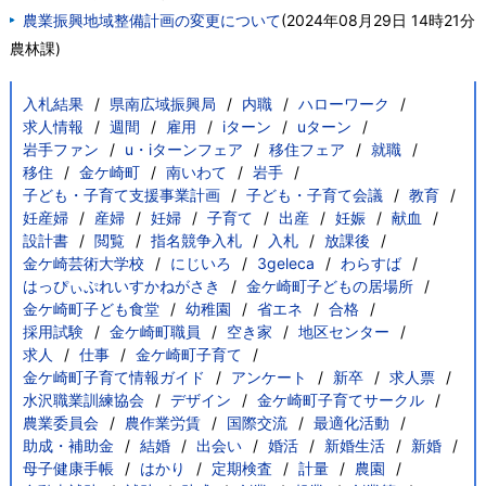
農業振興地域整備計画の変更について
(
2024年08月29日 14時21分
農林課
)
入札結果
県南広域振興局
内職
ハローワーク
求人情報
週間
雇用
iターン
uターン
岩手ファン
u・iターンフェア
移住フェア
就職
移住
金ケ崎町
南いわて
岩手
子ども・子育て支援事業計画
子ども・子育て会議
教育
妊産婦
産婦
妊婦
子育て
出産
妊娠
献血
設計書
閲覧
指名競争入札
入札
放課後
金ケ崎芸術大学校
にじいろ
3geleca
わらすば
はっぴぃぷれいすかねがさき
金ケ崎町子どもの居場所
金ケ崎町子ども食堂
幼稚園
省エネ
合格
採用試験
金ケ崎町職員
空き家
地区センター
求人
仕事
金ケ崎町子育て
金ケ崎町子育て情報ガイド
アンケート
新卒
求人票
水沢職業訓練協会
デザイン
金ケ崎町子育てサークル
農業委員会
農作業労賃
国際交流
最適化活動
助成・補助金
結婚
出会い
婚活
新婚生活
新婚
母子健康手帳
はかり
定期検査
計量
農園