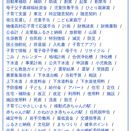
自動車補助
補助
助成
創業
起業
創業等
母子父子寡婦福祉資金
児童扶養手当
ひとり親家庭
子育て支援
東北
特定随意契約
随意契約
発注見通し
児童手当
こども家庭庁
物価高対応子育て応援手当
計画
財務諸表
財務書類
公会計
企業版ふるさと納税
放射能
山菜
生涯教育
住民税
特別徴収
減災
防災
国土強靭化
辞退届
入札書
子育てアプリ
子育て情報
電子母子手帳
母子モ
リサイクル
ごみ
カレンダー
地域計画
合併浄化槽
浄化槽
下水道
事業計画
公共下水道
申請書
小児救急
こども救急ガイドブック
選挙結果
選挙
管路図
農業集落排水
下水道台帳
当初予算
相談
上下水道
水道料金
下水道料金
下水道使用料
予防接種
子ども
給付金
アパート
住宅
定住
住宅・補助金
改正
改定
利用料
使用料
施設
施設使用料
死産
流産
胎児
子育てにやさしいまち
移動式赤ちゃんの駅
赤ちゃんの駅
かねがさき赤ちゃんの駅
住民税申告
確定申告
岩手労働局
最低賃金
交通指導員
ふるさと納税
文化財
まちづくり
健幸ポイント
任意
おたふくかぜ
タクシー
金ケ崎町予防接種