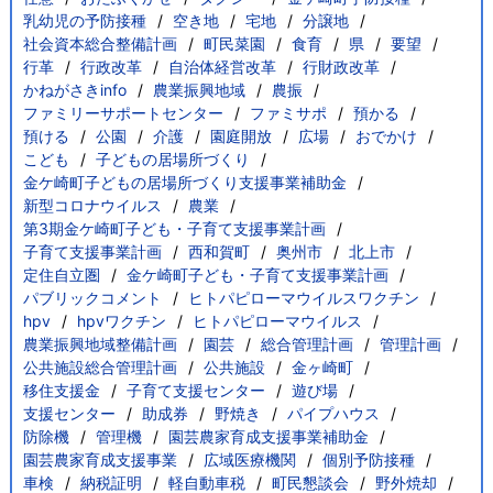
乳幼児の予防接種
空き地
宅地
分譲地
社会資本総合整備計画
町民菜園
食育
県
要望
行革
行政改革
自治体経営改革
行財政改革
かねがさきinfo
農業振興地域
農振
ファミリーサポートセンター
ファミサポ
預かる
預ける
公園
介護
園庭開放
広場
おでかけ
こども
子どもの居場所づくり
金ケ崎町子どもの居場所づくり支援事業補助金
新型コロナウイルス
農業
第3期金ケ崎町子ども・子育て支援事業計画
子育て支援事業計画
西和賀町
奥州市
北上市
定住自立圏
金ケ崎町子ども・子育て支援事業計画
パブリックコメント
ヒトパピローマウイルスワクチン
hpv
hpvワクチン
ヒトパピローマウイルス
農業振興地域整備計画
園芸
総合管理計画
管理計画
公共施設総合管理計画
公共施設
金ヶ崎町
移住支援金
子育て支援センター
遊び場
支援センター
助成券
野焼き
パイプハウス
防除機
管理機
園芸農家育成支援事業補助金
園芸農家育成支援事業
広域医療機関
個別予防接種
車検
納税証明
軽自動車税
町民懇談会
野外焼却