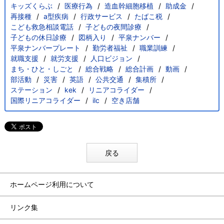
キッズくらぶ
医療行為
造血幹細胞移植
助成金
再接種
a型疾病
行政サービス
たばこ税
こども救急相談電話
子どもの夜間診療
子どもの休日診療
図柄入り
平泉ナンバー
平泉ナンバープレート
勤労者福祉
職業訓練
就職支援
就労支援
人口ビジョン
まち・ひと・しごと
総合戦略
総合計画
動画
部活動
災害
英語
公共交通
集積所
ステーション
kek
リニアコライダー
国際リニアコライダー
ilc
空き店舗
戻る
ホームページ利用について
リンク集