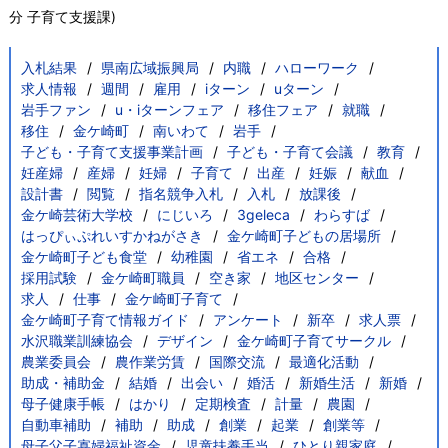
分
子育て支援課
)
入札結果
県南広域振興局
内職
ハローワーク
求人情報
週間
雇用
iターン
uターン
岩手ファン
u・iターンフェア
移住フェア
就職
移住
金ケ崎町
南いわて
岩手
子ども・子育て支援事業計画
子ども・子育て会議
教育
妊産婦
産婦
妊婦
子育て
出産
妊娠
献血
設計書
閲覧
指名競争入札
入札
放課後
金ケ崎芸術大学校
にじいろ
3geleca
わらすば
はっぴぃぷれいすかねがさき
金ケ崎町子どもの居場所
金ケ崎町子ども食堂
幼稚園
省エネ
合格
採用試験
金ケ崎町職員
空き家
地区センター
求人
仕事
金ケ崎町子育て
金ケ崎町子育て情報ガイド
アンケート
新卒
求人票
水沢職業訓練協会
デザイン
金ケ崎町子育てサークル
農業委員会
農作業労賃
国際交流
最適化活動
助成・補助金
結婚
出会い
婚活
新婚生活
新婚
母子健康手帳
はかり
定期検査
計量
農園
自動車補助
補助
助成
創業
起業
創業等
母子父子寡婦福祉資金
児童扶養手当
ひとり親家庭