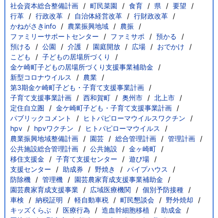
社会資本総合整備計画
町民菜園
食育
県
要望
行革
行政改革
自治体経営改革
行財政改革
かねがさきinfo
農業振興地域
農振
ファミリーサポートセンター
ファミサポ
預かる
預ける
公園
介護
園庭開放
広場
おでかけ
こども
子どもの居場所づくり
金ケ崎町子どもの居場所づくり支援事業補助金
新型コロナウイルス
農業
第3期金ケ崎町子ども・子育て支援事業計画
子育て支援事業計画
西和賀町
奥州市
北上市
定住自立圏
金ケ崎町子ども・子育て支援事業計画
パブリックコメント
ヒトパピローマウイルスワクチン
hpv
hpvワクチン
ヒトパピローマウイルス
農業振興地域整備計画
園芸
総合管理計画
管理計画
公共施設総合管理計画
公共施設
金ヶ崎町
移住支援金
子育て支援センター
遊び場
支援センター
助成券
野焼き
パイプハウス
防除機
管理機
園芸農家育成支援事業補助金
園芸農家育成支援事業
広域医療機関
個別予防接種
車検
納税証明
軽自動車税
町民懇談会
野外焼却
キッズくらぶ
医療行為
造血幹細胞移植
助成金