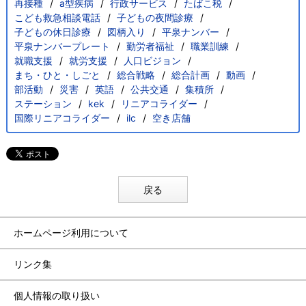
再接種
a型疾病
行政サービス
たばこ税
こども救急相談電話
子どもの夜間診療
子どもの休日診療
図柄入り
平泉ナンバー
平泉ナンバープレート
勤労者福祉
職業訓練
就職支援
就労支援
人口ビジョン
まち・ひと・しごと
総合戦略
総合計画
動画
部活動
災害
英語
公共交通
集積所
ステーション
kek
リニアコライダー
国際リニアコライダー
ilc
空き店舗
戻る
ホームページ利用について
リンク集
個人情報の取り扱い