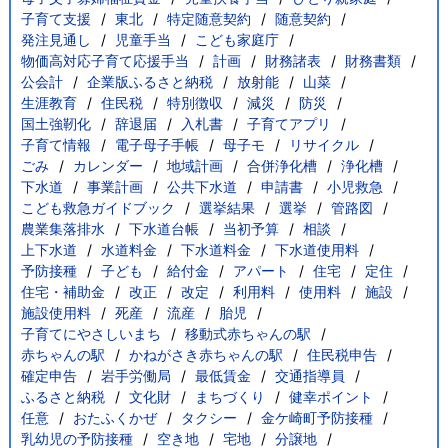
子育て支援
東北
特定随意契約
随意契約
発注見通し
児童手当
こども家庭庁
物価高対応子育て応援手当
計画
財務諸表
財務書類
公会計
企業版ふるさと納税
放射能
山菜
生涯教育
住民税
特別徴収
減災
防災
国土強靭化
辞退届
入札書
子育てアプリ
子育て情報
電子母子手帳
母子モ
リサイクル
ごみ
カレンダー
地域計画
合併浄化槽
浄化槽
下水道
事業計画
公共下水道
申請書
小児救急
こども救急ガイドブック
選挙結果
選挙
管路図
農業集落排水
下水道台帳
当初予算
相談
上下水道
水道料金
下水道料金
下水道使用料
予防接種
子ども
給付金
アパート
住宅
定住
住宅・補助金
改正
改定
利用料
使用料
施設
施設使用料
死産
流産
胎児
子育てにやさしいまち
移動式赤ちゃんの駅
赤ちゃんの駅
かねがさき赤ちゃんの駅
住民税申告
確定申告
岩手労働局
最低賃金
交通指導員
ふるさと納税
文化財
まちづくり
健幸ポイント
任意
おたふくかぜ
タクシー
金ケ崎町予防接種
乳幼児の予防接種
空き地
宅地
分譲地