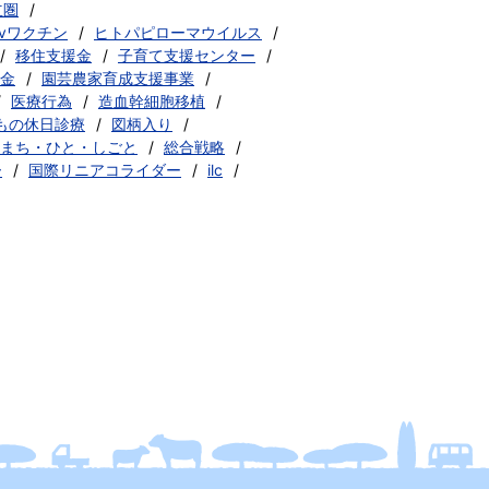
立圏
pvワクチン
ヒトパピローマウイルス
移住支援金
子育て支援センター
金
園芸農家育成支援事業
医療行為
造血幹細胞移植
もの休日診療
図柄入り
まち・ひと・しごと
総合戦略
ー
国際リニアコライダー
ilc