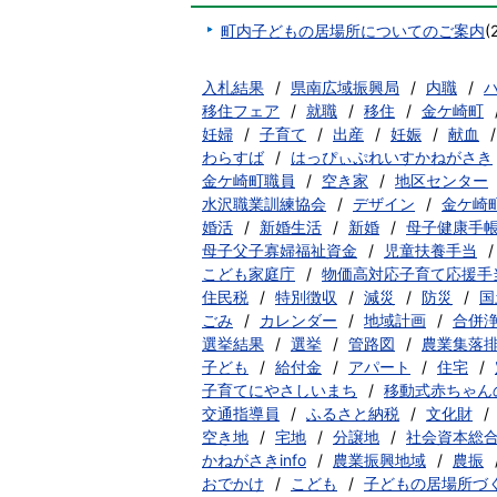
町内子どもの居場所についてのご案内
(
入札結果
県南広域振興局
内職
移住フェア
就職
移住
金ケ崎町
妊婦
子育て
出産
妊娠
献血
わらすば
はっぴぃぷれいすかねがさき
金ケ崎町職員
空き家
地区センター
水沢職業訓練協会
デザイン
金ケ崎
婚活
新婚生活
新婚
母子健康手
母子父子寡婦福祉資金
児童扶養手当
こども家庭庁
物価高対応子育て応援手
住民税
特別徴収
減災
防災
国
ごみ
カレンダー
地域計画
合併
選挙結果
選挙
管路図
農業集落
子ども
給付金
アパート
住宅
子育てにやさしいまち
移動式赤ちゃん
交通指導員
ふるさと納税
文化財
空き地
宅地
分譲地
社会資本総
かねがさきinfo
農業振興地域
農振
おでかけ
こども
子どもの居場所づ