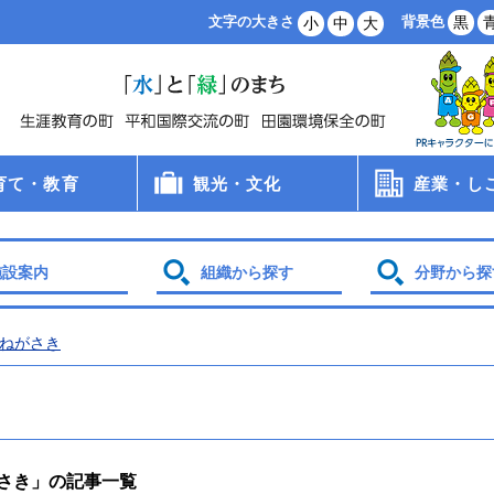
背景色
黒
文字の大きさ
小
中
大
育て・教育
観光・文化
産業・し
病院
手当
支援
・保育所・学童
学校
食
員会
観光
文化財
スポーツ
農業・林業
商業・工業
雇用・労働
創業支援
企業誘致
土地利用
施設案内
組織から探す
分野から探
ねがさき
さき」の記事一覧