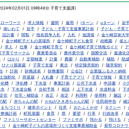
2024年02月01日 09時49分
子育て支援課
)
ハローワーク
求人情報
週間
雇用
iターン
uターン
岩
南いわて
岩手
子ども・子育て支援事業計画
子ども・子育て
設計書
閲覧
指名競争入札
入札
放課後
金ケ崎芸術大
金ケ崎町子どもの居場所
金ケ崎町子ども食堂
幼稚園
省エ
求人
仕事
金ケ崎町子育て
金ケ崎町子育て情報ガイド
ア
町子育てサークル
農業委員会
農作業労賃
国際交流
最適化
帳
はかり
定期検査
計量
農園
自動車補助
補助
助
ひとり親家庭
子育て支援
東北
特定随意契約
随意契約
当
計画
財務諸表
財務書類
公会計
企業版ふるさと納税
土強靭化
辞退届
入札書
子育てアプリ
子育て情報
電子
浄化槽
浄化槽
下水道
事業計画
公共下水道
申請書
小
排水
下水道台帳
当初予算
相談
上下水道
水道料金
下
定住
住宅・補助金
改正
改定
利用料
使用料
施設
の駅
赤ちゃんの駅
かねがさき赤ちゃんの駅
住民税申告
確
まちづくり
健幸ポイント
任意
おたふくかぜ
タクシー
合整備計画
町民菜園
食育
県
要望
行革
行政改革
ファミリーサポートセンター
ファミサポ
預かる
預ける
くり
金ケ崎町子どもの居場所づくり支援事業補助金
新型コロナウ