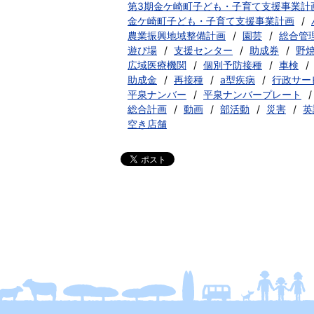
第3期金ケ崎町子ども・子育て支援事業計
金ケ崎町子ども・子育て支援事業計画
農業振興地域整備計画
園芸
総合管
遊び場
支援センター
助成券
野
広域医療機関
個別予防接種
車検
助成金
再接種
a型疾病
行政サー
平泉ナンバー
平泉ナンバープレート
総合計画
動画
部活動
災害
英
空き店舗