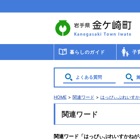
本
文
へ
移
動
暮らしのガイド
子
届出・登録・証明
年金
税金
保健・医療・福祉
ごみ・リサイクル
交通
暮らしと環境
生涯教育
相談
申請書ダウンロード
検診・
助成・
子育て
幼稚園
小・中
学校給
教育委
保育
よくある質問
HOME
関連ワード
はっぴぃぷれいすか
関連ワード
関連ワード「はっぴぃぷれいすかねが