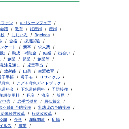
手ファン
u・iターンフェア
会議
教育
妊産婦
産婦
学校
にじいろ
3geleca
ネ
合格
採用試験
ンケート
新卒
求人票
活動
助成・補助金
結婚
出会い
成
創業
起業
創業等
発注見通し
児童手当
放射能
山菜
生涯教育
母子手帳
母子モ
リサイクル
児救急
こども救急ガイドブック
水道料金
下水道使用料
予防接種
施設使用料
死産
流産
胎児
定申告
岩手労働局
最低賃金
金ケ崎町予防接種
乳幼児の予防接種
自治体経営改革
行財政改革
公園
介護
園庭開放
広場
イルス
農業