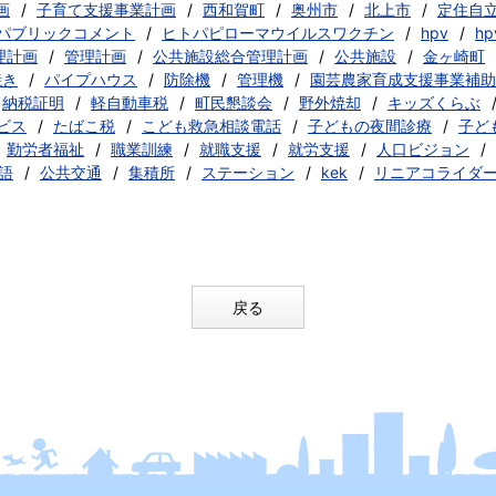
画
子育て支援事業計画
西和賀町
奥州市
北上市
定住自
パブリックコメント
ヒトパピローマウイルスワクチン
hpv
h
理計画
管理計画
公共施設総合管理計画
公共施設
金ヶ崎町
焼き
パイプハウス
防除機
管理機
園芸農家育成支援事業補助
納税証明
軽自動車税
町民懇談会
野外焼却
キッズくらぶ
ビス
たばこ税
こども救急相談電話
子どもの夜間診療
子ど
勤労者福祉
職業訓練
就職支援
就労支援
人口ビジョン
語
公共交通
集積所
ステーション
kek
リニアコライダ
戻る