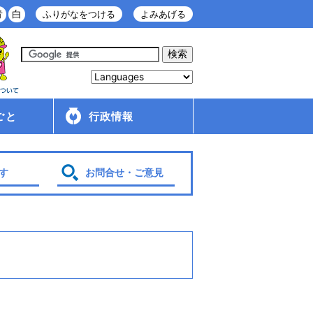
青
白
ふりがなをつける
よみあげる
ごと
行政情報
庁舎案内
金ケ崎町の紹介
移住・定住情報
行政配布文書
広報
入札・契約情報
条例・規則
財政
管理財産
人事・給与
採用情報
行政改革・行政評価
議会
選挙
各種計画
す
お問合せ・ご意見