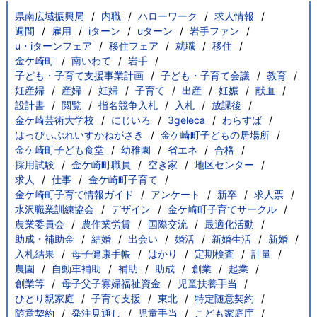
県南広域振興局
内職
ハローワーク
求人情報
週間
雇用
iターン
uターン
岩手ファン
u・iターンフェア
移住フェア
就職
移住
金ケ崎町
南いわて
岩手
子ども・子育て支援事業計画
子ども・子育て会議
教育
妊産婦
産婦
妊婦
子育て
出産
妊娠
献血
設計書
閲覧
指名競争入札
入札
放課後
金ケ崎芸術大学校
にじいろ
3geleca
わらすば
はっぴぃぷれいすかねがさき
金ケ崎町子どもの居場所
金ケ崎町子ども食堂
幼稚園
省エネ
合格
採用試験
金ケ崎町職員
空き家
地区センター
求人
仕事
金ケ崎町子育て
金ケ崎町子育て情報ガイド
アンケート
新卒
求人票
水沢職業訓練協会
デザイン
金ケ崎町子育てサークル
農業委員会
農作業労賃
国際交流
最適化活動
助成・補助金
結婚
出会い
婚活
新婚生活
新婚
入札結果
母子健康手帳
はかり
定期検査
計量
農園
自動車補助
補助
助成
創業
起業
創業等
母子父子寡婦福祉資金
児童扶養手当
ひとり親家庭
子育て支援
東北
特定随意契約
随意契約
発注見通し
児童手当
こども家庭庁