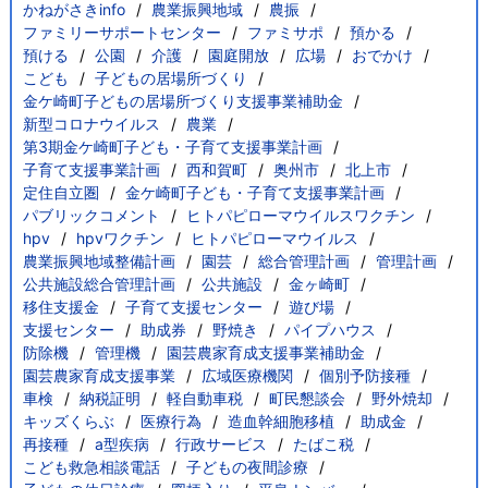
かねがさきinfo
農業振興地域
農振
ファミリーサポートセンター
ファミサポ
預かる
預ける
公園
介護
園庭開放
広場
おでかけ
こども
子どもの居場所づくり
金ケ崎町子どもの居場所づくり支援事業補助金
新型コロナウイルス
農業
第3期金ケ崎町子ども・子育て支援事業計画
子育て支援事業計画
西和賀町
奥州市
北上市
定住自立圏
金ケ崎町子ども・子育て支援事業計画
パブリックコメント
ヒトパピローマウイルスワクチン
hpv
hpvワクチン
ヒトパピローマウイルス
農業振興地域整備計画
園芸
総合管理計画
管理計画
公共施設総合管理計画
公共施設
金ヶ崎町
移住支援金
子育て支援センター
遊び場
支援センター
助成券
野焼き
パイプハウス
防除機
管理機
園芸農家育成支援事業補助金
園芸農家育成支援事業
広域医療機関
個別予防接種
車検
納税証明
軽自動車税
町民懇談会
野外焼却
キッズくらぶ
医療行為
造血幹細胞移植
助成金
再接種
a型疾病
行政サービス
たばこ税
こども救急相談電話
子どもの夜間診療