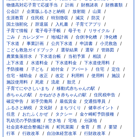
物価高対応子育て応援手当
計画
財務諸表
財務書類
公会計
企業版ふるさと納税
放射能
山菜
生涯教育
住民税
特別徴収
減災
防災
国土強靭化
辞退届
入札書
子育てアプリ
子育て情報
電子母子手帳
母子モ
リサイクル
ごみ
カレンダー
地域計画
合併浄化槽
浄化槽
下水道
事業計画
公共下水道
申請書
小児救急
こども救急ガイドブック
選挙結果
選挙
管路図
農業集落排水
下水道台帳
当初予算
相談
上下水道
水道料金
下水道料金
下水道使用料
予防接種
子ども
給付金
アパート
住宅
定住
住宅・補助金
改正
改定
利用料
使用料
施設
施設使用料
死産
流産
胎児
子育てにやさしいまち
移動式赤ちゃんの駅
赤ちゃんの駅
かねがさき赤ちゃんの駅
住民税申告
確定申告
岩手労働局
最低賃金
交通指導員
ふるさと納税
文化財
まちづくり
健幸ポイント
任意
おたふくかぜ
タクシー
金ケ崎町予防接種
乳幼児の予防接種
空き地
宅地
分譲地
社会資本総合整備計画
町民菜園
食育
県
要望
行革
行政改革
自治体経営改革
行財政改革