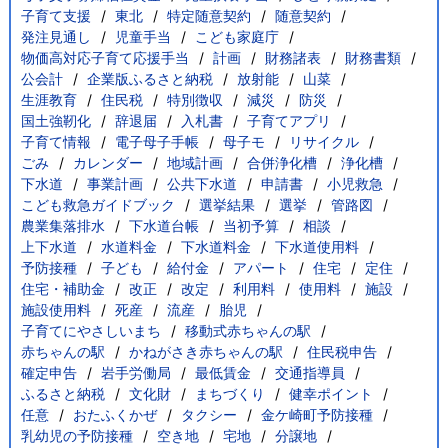
子育て支援
東北
特定随意契約
随意契約
発注見通し
児童手当
こども家庭庁
物価高対応子育て応援手当
計画
財務諸表
財務書類
公会計
企業版ふるさと納税
放射能
山菜
生涯教育
住民税
特別徴収
減災
防災
国土強靭化
辞退届
入札書
子育てアプリ
子育て情報
電子母子手帳
母子モ
リサイクル
ごみ
カレンダー
地域計画
合併浄化槽
浄化槽
下水道
事業計画
公共下水道
申請書
小児救急
こども救急ガイドブック
選挙結果
選挙
管路図
農業集落排水
下水道台帳
当初予算
相談
上下水道
水道料金
下水道料金
下水道使用料
予防接種
子ども
給付金
アパート
住宅
定住
住宅・補助金
改正
改定
利用料
使用料
施設
施設使用料
死産
流産
胎児
子育てにやさしいまち
移動式赤ちゃんの駅
赤ちゃんの駅
かねがさき赤ちゃんの駅
住民税申告
確定申告
岩手労働局
最低賃金
交通指導員
ふるさと納税
文化財
まちづくり
健幸ポイント
任意
おたふくかぜ
タクシー
金ケ崎町予防接種
乳幼児の予防接種
空き地
宅地
分譲地