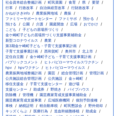
社会資本総合整備計画
町民菜園
食育
県
要望
行革
行政改革
自治体経営改革
行財政改革
かねがさきinfo
農業振興地域
農振
ファミリーサポートセンター
ファミサポ
預かる
預ける
公園
介護
園庭開放
広場
おでかけ
こども
子どもの居場所づくり
金ケ崎町子どもの居場所づくり支援事業補助金
新型コロナウイルス
農業
第3期金ケ崎町子ども・子育て支援事業計画
子育て支援事業計画
西和賀町
奥州市
北上市
定住自立圏
金ケ崎町子ども・子育て支援事業計画
パブリックコメント
ヒトパピローマウイルスワクチン
hpv
hpvワクチン
ヒトパピローマウイルス
農業振興地域整備計画
園芸
総合管理計画
管理計画
公共施設総合管理計画
公共施設
金ヶ崎町
移住支援金
子育て支援センター
遊び場
支援センター
助成券
野焼き
パイプハウス
防除機
管理機
園芸農家育成支援事業補助金
園芸農家育成支援事業
広域医療機関
個別予防接種
車検
納税証明
軽自動車税
町民懇談会
野外焼却
キッズくらぶ
医療行為
造血幹細胞移植
助成金