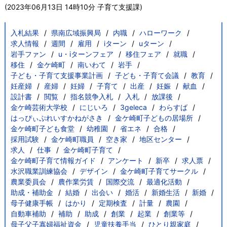
(
2023年06月13日 14時10分
子育て支援課
)
入札結果
県南広域振興局
内職
ハローワーク
求人情報
週間
雇用
iターン
uターン
岩手ファン
u・iターンフェア
移住フェア
就職
移住
金ケ崎町
南いわて
岩手
子ども・子育て支援事業計画
子ども・子育て会議
教育
妊産婦
産婦
妊婦
子育て
出産
妊娠
献血
設計書
閲覧
指名競争入札
入札
放課後
金ケ崎芸術大学校
にじいろ
3geleca
わらすば
はっぴぃぷれいすかねがさき
金ケ崎町子どもの居場所
金ケ崎町子ども食堂
幼稚園
省エネ
合格
採用試験
金ケ崎町職員
空き家
地区センター
求人
仕事
金ケ崎町子育て
金ケ崎町子育て情報ガイド
アンケート
新卒
求人票
水沢職業訓練協会
デザイン
金ケ崎町子育てサークル
農業委員会
農作業労賃
国際交流
最適化活動
助成・補助金
結婚
出会い
婚活
新婚生活
新婚
母子健康手帳
はかり
定期検査
計量
農園
自動車補助
補助
助成
創業
起業
創業等
母子父子寡婦福祉資金
児童扶養手当
ひとり親家庭