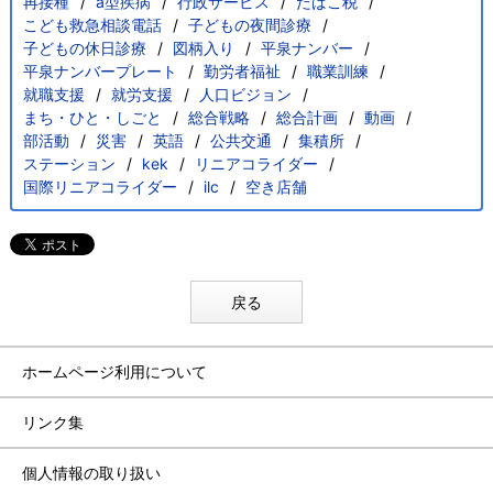
再接種
a型疾病
行政サービス
たばこ税
こども救急相談電話
子どもの夜間診療
子どもの休日診療
図柄入り
平泉ナンバー
平泉ナンバープレート
勤労者福祉
職業訓練
就職支援
就労支援
人口ビジョン
まち・ひと・しごと
総合戦略
総合計画
動画
部活動
災害
英語
公共交通
集積所
ステーション
kek
リニアコライダー
国際リニアコライダー
ilc
空き店舗
戻る
ホームページ利用について
リンク集
個人情報の取り扱い