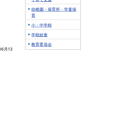
幼稚園・保育所・学童保
育
小・中学校
学校給食
教育委員会
06月13