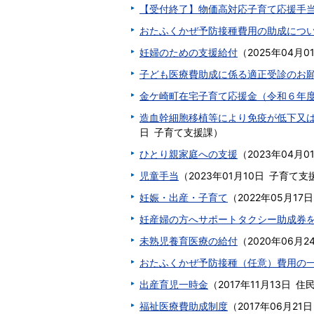
【受付終了】物価高対応子育て応援手
おたふくかぜ予防接種費用の助成につ
妊婦のための支援給付
（
2025年04月0
子ども医療費助成に係る適正受診のお
金ケ崎町在宅子育て応援金（令和６年
造血幹細胞移植等により免疫が低下又
日
子育て支援課
）
ひとり親家庭への支援
（
2023年04月0
児童手当
（
2023年01月10日
子育て支
妊娠・出産・子育て
（
2022年05月17日
妊産婦の方へサポートタクシー助成券
未熟児養育医療の給付
（
2020年06月2
おたふくかぜ予防接種（任意）費用の
出産育児一時金
（
2017年11月13日
住
福祉医療費助成制度
（
2017年06月21日