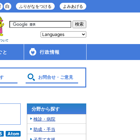
青
白
ふりがなをつける
よみあげる
ごと
行政情報
庁舎案内
金ケ崎町の紹介
移住・定住情報
行政配布文書
広報
入札・契約情報
条例・規則
財政
管理財産
人事・給与
採用情報
行政改革・行政評価
議会
選挙
各種計画
す
お問合せ・ご意見
分野から探す
検診・病院
助成・手当
子育て支援
SS
Atom