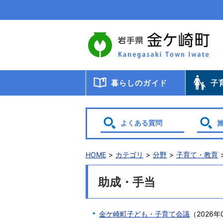
本
文
へ
移
動
暮らしのガイド
子
届出・登録・証明
年金
税金
保健・医療・福祉
ごみ・リサイクル
交通
暮らしと環境
生涯教育
相談
申請書ダウンロード
検診・
助成・
子育て
幼稚園
小・中
学校給
教育委
保育
よくある質問
HOME
カテゴリ
分野
子育て・教育
助成・手当
金ケ崎町子ども・子育て会議
（
2026年