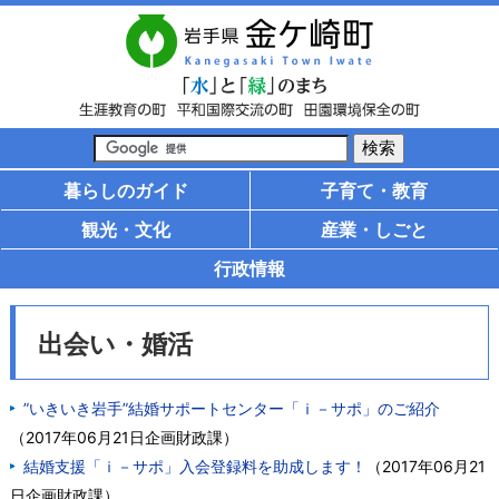
暮らしのガイド
子育て・教育
観光・文化
産業・しごと
行政情報
出会い・婚活
”いきいき岩手”結婚サポートセンター「ｉ－サポ」のご紹介
（
2017年06月21日
企画財政課
）
結婚支援「ｉ－サポ」入会登録料を助成します！
（
2017年06月21
日
企画財政課
）