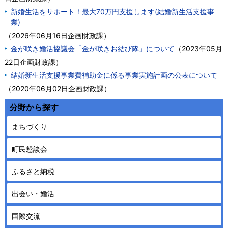
新婚生活をサポート！最大70万円支援します(結婚新生活支援事
業)
（
2026年06月16日
企画財政課
）
金が咲き婚活協議会「金が咲きお結び隊」について
（
2023年05月
22日
企画財政課
）
結婚新生活支援事業費補助金に係る事業実施計画の公表について
（
2020年06月02日
企画財政課
）
分野から探す
まちづくり
町民懇談会
ふるさと納税
出会い・婚活
国際交流