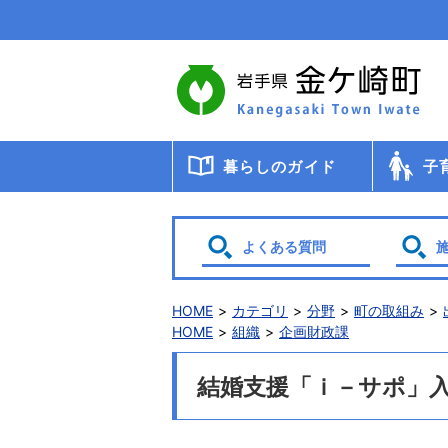
本
文
へ
移
動
暮らしのガイド
子
届出・登録・証明
年金
税金
保健・医療・福祉
ごみ・リサイクル
交通
暮らしと環境
生涯教育
相談
申請書ダウンロード
検診・
助成・
子育て
幼稚園
小・中
学校給
教育委
保育
よくある質問
HOME
カテゴリ
分野
町の取組み
HOME
組織
企画財政課
結婚支援「ｉ－サポ」