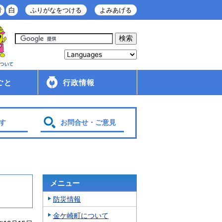
青
白
ふりがなをつける
よみあげる
ごと
行政情報
庁舎案内
金ケ崎町の紹介
移住・定住情報
行政配布文書
広報
入札・契約情報
条例・規則
財政
管理財産
人事・給与
採用情報
行政改革・行政評価
議会
選挙
各種計画
す
お問合せ・ご意見
メニュー
防災情報
金ケ崎町について