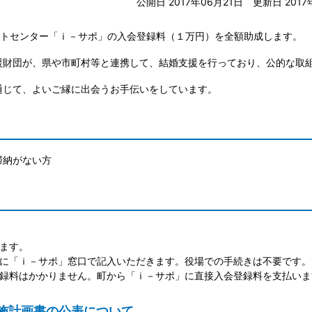
公開日 2017年06月21日
更新日 2017
ートセンター「ｉ－サポ」の入会登録料（１万円）を全額助成します。
援財団が、県や市町村等と連携して、結婚支援を行っており、公的な取
通じて、よいご縁に出会うお手伝いをしています。
滞納がない方
ます。
時に「ｉ－サポ」窓口で記入いただきます。役場での手続きは不要です。
登録料はかかりません。町から「ｉ－サポ」に直接入会登録料を支払いま
施計画書の公表について