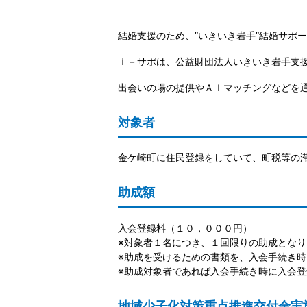
結婚支援のため、”いきいき岩手”結婚サポ
ｉ－サポは、公益財団法人いきいき岩手支
出会いの場の提供やＡＩマッチングなどを
対象者
金ケ崎町に住民登録をしていて、町税等の
助成額
入会登録料（１０，０００円）
※対象者１名につき、１回限りの助成となり
※助成を受けるための書類を、入会手続き
※助成対象者であれば入会手続き時に入会
地域少子化対策重点推進交付金実