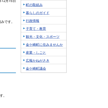
年12月15日
町の取組み
暮らしのガイド
行政情報
組みです。
子育て・教育
観光・文化・スポーツ
金ケ崎町に住みませんか
産業・しごと
広報かねがさき
金ケ崎町議会
す。