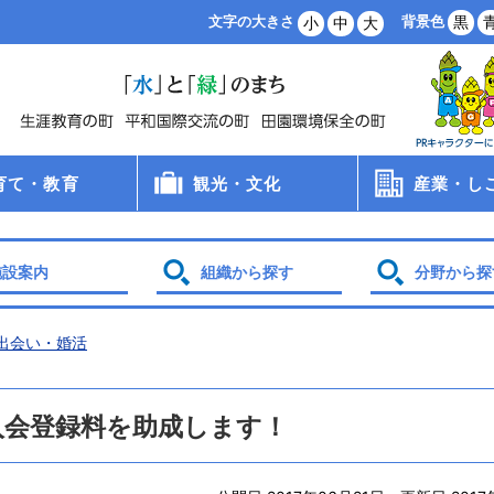
背景色
黒
文字の大きさ
小
中
大
育て・教育
観光・文化
産業・し
病院
手当
支援
・保育所・学童
学校
食
員会
観光
文化財
スポーツ
農業・林業
商業・工業
雇用・労働
創業支援
企業誘致
土地利用
施設案内
組織から探す
分野から探
出会い・婚活
入会登録料を助成します！