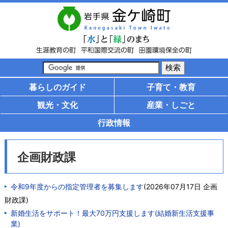
暮らしのガイド
子育て・教育
観光・文化
産業・しごと
行政情報
企画財政課
令和9年度からの指定管理者を募集します
(
2026年07月17日
企画
財政課
)
新婚生活をサポート！最大70万円支援します(結婚新生活支援事
業)