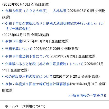
(
2026年06月16日
企画財政課
)
令和８年度（２０２６年度） 入札結果
(
2026年06月01日
企画財
政課
)
令和７年度企業版ふるさと納税の感謝状贈呈式を行いました（カ
リツー株式会社）
(
2026年04月17日
企画財政課
)
令和６年度
(
2026年03月23日
企画財政課
)
当初予算について
(
2026年02月20日
企画財政課
)
令和８年度当初予算について
(
2026年02月20日
企画財政課
)
企業版ふるさと納税（地方創生応援税制）について
(
2026年01月
22日
企画財政課
)
公の施設使用料の改定について
(
2026年01月20日
企画財政課
)
令和７年度第１回金ケ崎町総合計画審議会
(
2025年09月01日
企画
財政課
)
>>新着情報の一覧を見る
ホームページ利用について