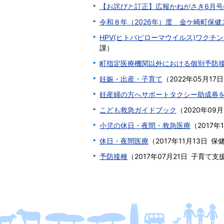
【お詫びと訂正】広報かねがさき6月号
令和８年（2026年）度 金ケ崎町保
HPV(ヒトパピローマウイルス)ワクチ
課
）
町指定医療機関以外における個別予防
妊娠・出産・子育て
（
2022年05月17日
妊産婦の方へサポートタクシー助成券
こども救急ガイドブック
（
2020年09月
小児の休日・夜間・救急医療
（
2017年
休日・夜間医療
（
2017年11月13日
保
予防接種
（
2017年07月21日
子育て支