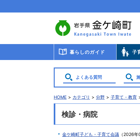
本
文
へ
移
動
暮らしのガイド
子
届出・登録・証明
年金
税金
保健・医療・福祉
ごみ・リサイクル
交通
暮らしと環境
生涯教育
相談
申請書ダウンロード
検診・
助成・
子育て
幼稚園
小・中
学校給
教育委
保育
よくある質問
HOME
カテゴリ
分野
子育て・教育
検診・病院
金ケ崎町子ども・子育て会議
（
2026年