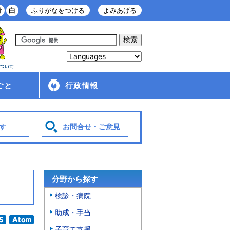
青
白
ふりがなをつける
よみあげる
ごと
行政情報
庁舎案内
金ケ崎町の紹介
移住・定住情報
行政配布文書
広報
入札・契約情報
条例・規則
財政
管理財産
人事・給与
採用情報
行政改革・行政評価
議会
選挙
各種計画
す
お問合せ・ご意見
分野から探す
検診・病院
助成・手当
子育て支援
SS
Atom