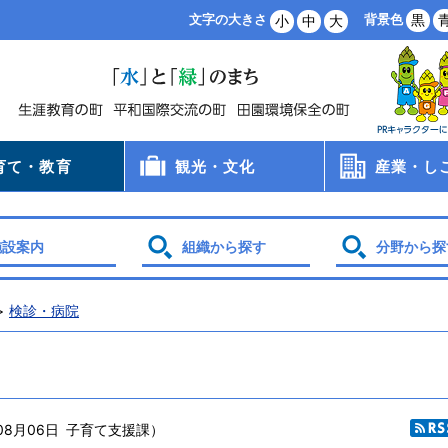
背景色
黒
文字の大きさ
小
中
大
育て・教育
観光・文化
産業・し
病院
手当
支援
・保育所・学童
学校
食
員会
観光
文化財
スポーツ
農業・林業
商業・工業
雇用・労働
創業支援
企業誘致
土地利用
施設案内
組織から探す
分野から探
検診・病院
08月06日
子育て支援課
）
R