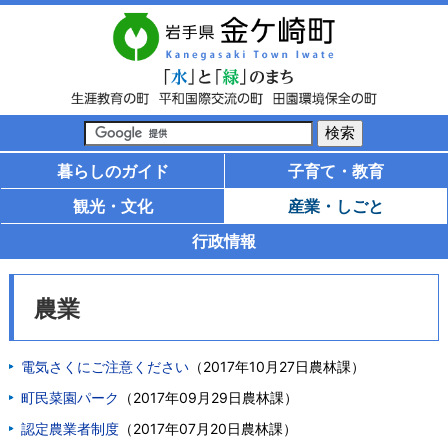
暮らしのガイド
子育て・教育
観光・文化
産業・しごと
行政情報
農業
電気さくにご注意ください
（
2017年10月27日
農林課
）
町民菜園パーク
（
2017年09月29日
農林課
）
認定農業者制度
（
2017年07月20日
農林課
）