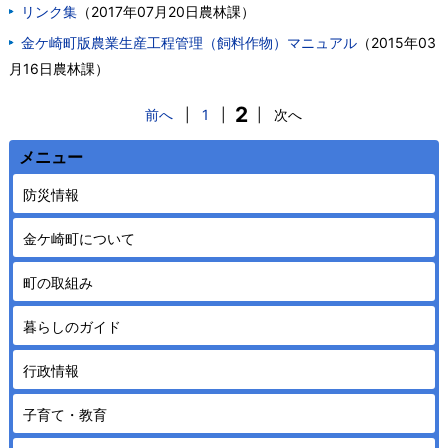
リンク集
（
2017年07月20日
農林課
）
金ケ崎町版農業生産工程管理（飼料作物）マニュアル
（
2015年03
月16日
農林課
）
2
前へ
|
1
|
|
次へ
メニュー
防災情報
金ケ崎町について
町の取組み
暮らしのガイド
行政情報
子育て・教育