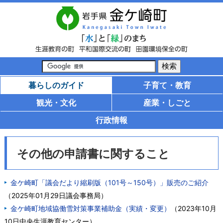
暮らしのガイド
子育て・教育
観光・文化
産業・しごと
行政情報
その他の申請書に関すること
金ケ崎町「議会だより縮刷版（101号～150号）」販売のご紹介
（
2025年01月29日
議会事務局
）
金ケ崎町地域協働雪対策事業補助金（実績・変更）
（
2023年10月
10日
中央生涯教育センター
）