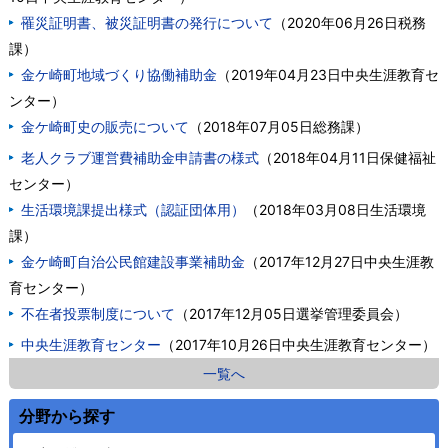
罹災証明書、被災証明書の発行について
（
2020年06月26日
税務
課
）
金ケ崎町地域づくり協働補助金
（
2019年04月23日
中央生涯教育セ
ンター
）
金ケ崎町史の販売について
（
2018年07月05日
総務課
）
老人クラブ運営費補助金申請書の様式
（
2018年04月11日
保健福祉
センター
）
生活環境課提出様式（認証団体用）
（
2018年03月08日
生活環境
課
）
金ケ崎町自治公民館建設事業補助金
（
2017年12月27日
中央生涯教
育センター
）
不在者投票制度について
（
2017年12月05日
選挙管理委員会
）
中央生涯教育センター
（
2017年10月26日
中央生涯教育センター
）
一覧へ
分野から探す