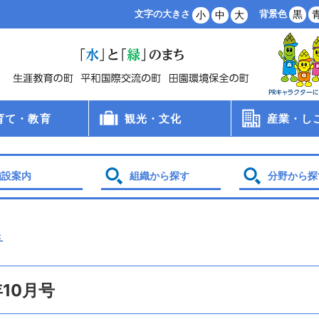
背景色
黒
文字の大きさ
小
中
大
育て・教育
観光・文化
産業・し
病院
手当
支援
・保育所・学童
学校
食
員会
観光
文化財
スポーツ
農業・林業
商業・工業
雇用・労働
創業支援
企業誘致
土地利用
施設案内
組織から探す
分野から探
き
10月号