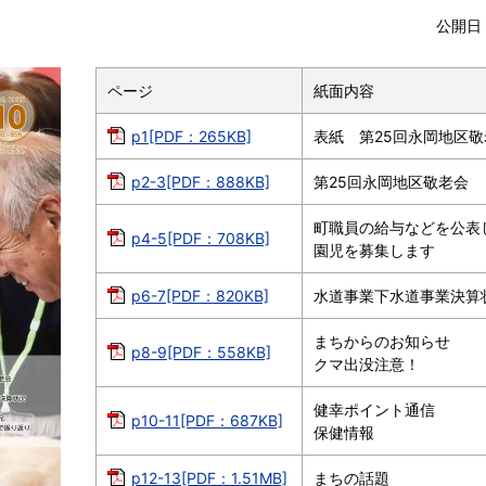
公開日 
ページ
紙面内容
p1[PDF：265KB]
表紙 第25回永岡地区敬
p2-3[PDF：888KB]
第25回永岡地区敬老会
町職員の給与などを公表
p4-5[PDF：708KB]
園児を募集します
p6-7[PDF：820KB]
水道事業下水道事業決算
まちからのお知らせ
p8-9[PDF：558KB]
クマ出没注意！
健幸ポイント通信
p10-11[PDF：687KB]
保健情報
p12-13[PDF：1.51MB]
まちの話題