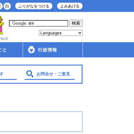
青
白
ふりがなをつける
よみあげる
ごと
行政情報
庁舎案内
金ケ崎町の紹介
移住・定住情報
行政配布文書
広報
入札・契約情報
条例・規則
財政
管理財産
人事・給与
採用情報
行政改革・行政評価
議会
選挙
各種計画
す
お問合せ・ご意見