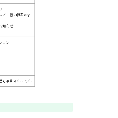
り
メ・協力隊Diary
お知らせ
ション
返り令和４年・５年