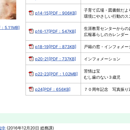
子育て広場・図書館だよ
p14-15[PDF：906KB]
環境にやさしい行動のスス
.11MB]
生涯教育センターからの
p16-17[PDF：547KB]
広報暮らしのカレンダー
p18-19[PDF：873KB]
戸籍の窓・インフォメー
p20-21[PDF：737KB]
インフォメーション
苦情は宝
p22-23[PDF：1.02MB]
むし歯のない３歳児
p24[PDF：656KB]
７０周年記念 写真振り
信中
(
2016年12月20日
総務課
)