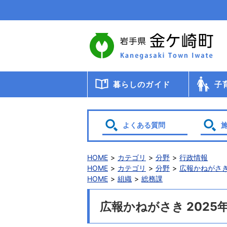
本
文
へ
移
動
暮らしのガイド
子
届出・登録・証明
年金
税金
保健・医療・福祉
ごみ・リサイクル
交通
暮らしと環境
生涯教育
相談
申請書ダウンロード
検診・
助成・
子育て
幼稚園
小・中
学校給
教育委
保育
よくある質問
HOME
カテゴリ
分野
行政情報
HOME
カテゴリ
分野
広報かねがさ
HOME
組織
総務課
広報かねがさき 2025年