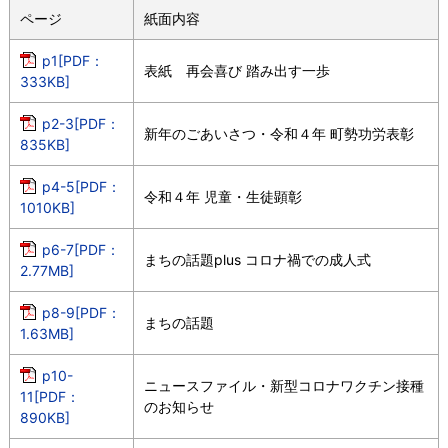
ページ
紙面内容
p1[PDF：
表紙 再会喜び 踏み出す一歩
333KB]
p2-3[PDF：
新年のごあいさつ・令和４年 町勢功労表彰
835KB]
p4-5[PDF：
令和４年 児童・生徒顕彰
1010KB]
p6-7[PDF：
まちの話題plus コロナ禍での成人式
2.77MB]
p8-9[PDF：
まちの話題
1.63MB]
p10-
ニュースファイル・新型コロナワクチン接種
11[PDF：
のお知らせ
890KB]