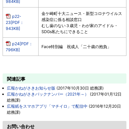
984KB]
金ケ崎町十大ニュース・新型コロナウイルス
p22-
感染症に係る相談窓口
23[PDF：
むし歯のない３歳児・わが家のアイドル・
943KB]
SDGs私たちにできること
p24[PDF：
Face特別編 祝成人「二十歳の抱負」
796KB]
関連記事
広報かねがさきお知らせ版
(
2017年10月30日
総務課
)
広報かねがさきバックナンバー（2021年～）
(
2017年01月12日
総務課
)
広報紙をスマホアプリ「マチイロ」で配信中
(
2016年12月20日
総務課
)
お問い合わせ