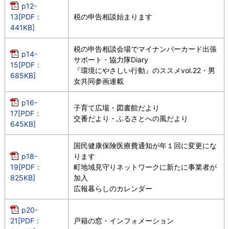
p12-
13[PDF：
税の申告相談始まります
441KB]
税の申告相談会場でマイナンバーカード出張
p14-
サポート・協力隊Diary
15[PDF：
『環境にやさしい行動』のススメvol.22・男
685KB]
女共同参画連載
p16-
子育て広場・図書館だより
17[PDF：
交番だより・ふるさとへの風だより
645KB]
国民健康保険医療費通知が年１回に変更にな
p18-
ります
19[PDF：
町地域見守りネットワークに新たに事業者が
825KB]
加入
広報暮らしのカレンダー
p20-
21[PDF：
戸籍の窓・インフォメーション