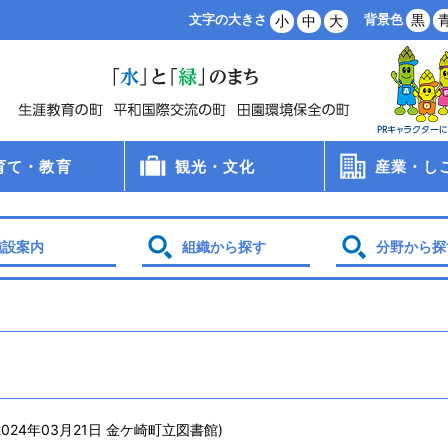
背景色
黒
文字の大きさ
小
中
大
育て・教育
観光・文化
産業・し
病院
手当
支援
・保育所・学童
学校
食
員会
観光
文化財
スポーツ
農業・林業
商業・工業
雇用・労働
創業支援
企業誘致
土地利用
施設案内
組織から探す
分野から探
2024年03月21日
金ケ崎町立図書館
)