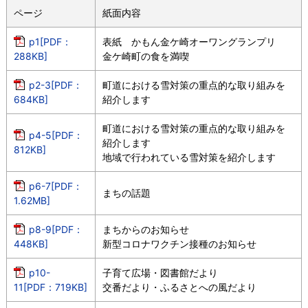
ページ
紙面内容
p1[PDF：
表紙 かもん金ケ崎オーワングランプリ
288KB]
金ケ崎町の食を満喫
p2-3[PDF：
町道における雪対策の重点的な取り組みを
684KB]
紹介します
町道における雪対策の重点的な取り組みを
p4-5[PDF：
紹介します
812KB]
地域で行われている雪対策を紹介します
p6-7[PDF：
まちの話題
1.62MB]
p8-9[PDF：
まちからのお知らせ
448KB]
新型コロナワクチン接種のお知らせ
p10-
子育て広場・図書館だより
11[PDF：719KB]
交番だより・ふるさとへの風だより