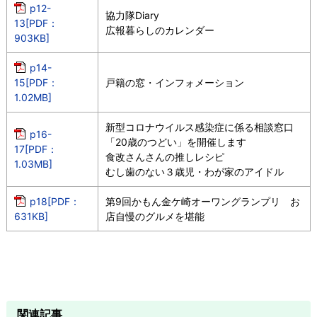
p12-
協力隊Diary
13[PDF：
広報暮らしのカレンダー
903KB]
p14-
15[PDF：
戸籍の窓・インフォメーション
1.02MB]
新型コロナウイルス感染症に係る相談窓口
p16-
「20歳のつどい」を開催します
17[PDF：
食改さんさんの推しレシピ
1.03MB]
むし歯のない３歳児・わが家のアイドル
p18[PDF：
第9回かもん金ケ崎オーワングランプリ お
631KB]
店自慢のグルメを堪能
関連記事