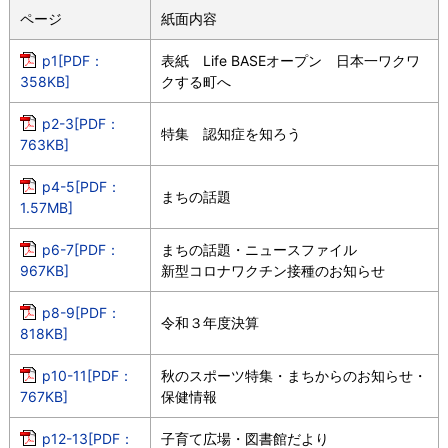
ページ
紙面内容
p1[PDF：
表紙 Life BASEオープン 日本一ワクワ
358KB]
クする町へ
p2-3[PDF：
特集 認知症を知ろう
763KB]
p4-5[PDF：
まちの話題
1.57MB]
p6-7[PDF：
まちの話題・ニュースファイル
967KB]
新型コロナワクチン接種のお知らせ
p8-9[PDF：
令和３年度決算
818KB]
p10-11[PDF：
秋のスポーツ特集・まちからのお知らせ・
767KB]
保健情報
p12-13[PDF：
子育て広場・図書館だより