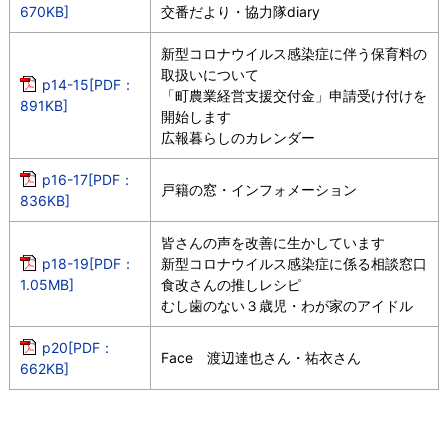
670KB]
交番だより・協力隊diary
新型コロナウイルス感染症に伴う保育料の
取扱いについて
p14-15[PDF：
「町農業経営支援交付金」申請受け付けを
891KB]
開始します
広報暮らしのカレンダー
p16-17[PDF：
戸籍の窓・インフォメーション
836KB]
皆さんの声を改善に生かしています
p18-19[PDF：
新型コロナウイルス感染症に係る相談窓口
1.05MB]
食改さんの推しレシピ
むし歯のない３歳児・わが家のアイドル
p20[PDF：
Face 渡辺達也さん・祐衣さん
662KB]