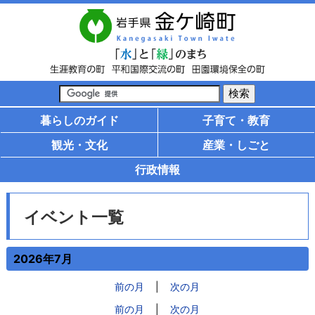
暮らしのガイド
子育て・教育
観光・文化
産業・しごと
行政情報
イベント一覧
2026年7月
前の月
|
次の月
前の月
|
次の月