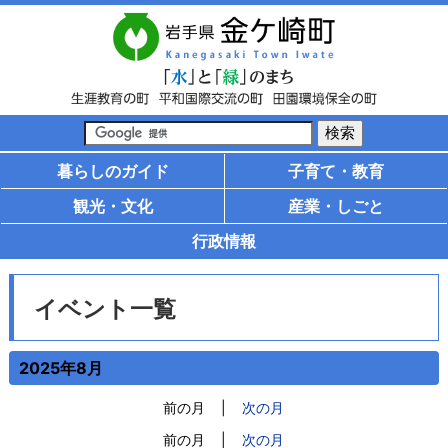
暮らしのガイド
子育て・教育
観光・文化
産業・しごと
行政情報
イベント一覧
2025年8月
前の月
|
次の月
前の月
|
次の月