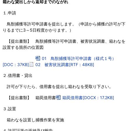
箱わな貸出しから返却までのながれ
１.申請
鳥獣捕獲等許可申請書を提出します。（申請から捕獲の許可が下
りるまでに3～5日程度かかります。）
【提出書類】 鳥獣捕獲等許可申請書、被害状況調書、箱わなを
設置する箇所の位置図
01 鳥獣捕獲等許可申請書（様式１号）
[DOC：37KB]
02 被害状況調書[RTF：48KB]
２.借用書・貸出
許可が下りたら、借用書を提出し箱わなを受取り下さい。
【提出書類】 箱罠借用書
箱罠借用書[DOCX：17.2KB]
３.設置
箱わなを設置し捕獲作業を実施
４.許可証等の返納及び報告