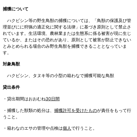
捕獲について
ハクビシン等の野生鳥獣の捕獲については、「鳥獣の保護及び管
理並びにに狩猟の適正化に関する法律」に基づき原則として禁止さ
れています。生活環境、農林業または生態系に係る被害が現に生じ
ているか、またはその恐れがあり、原則として被害が防止できない
とみとめられる場合のみ野生鳥獣を捕獲できることとなっていま
す。
対象鳥獣
ハクビシン、タヌキ等の小型の箱わなで捕獲可能な鳥獣
貸出条件
・貸出期間はおおむね
30日間
・捕獲した獣類の処分は、
捕獲許可を受けたもの
が責任をもって行
うこと。
・箱わなのエサの管理や点検は
個人
で行うこと。