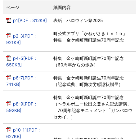
ページ
紙面内容
p1[PDF：312KB]
表紙 ハロウィン祭2025
町公式アプリ「かねがさきｉｎｆｏ」
p2-3[PDF：
特集 金ケ崎町新町誕生70周年記念
921KB]
p4-5[PDF：
特集 金ケ崎町新町誕生70周年記念
650KB]
（60周年からの歩み）
p6-7[PDF：
特集 金ケ崎町新町誕生70周年記念
741KB]
（記念式典、町勢功労感謝状贈呈）
特集 金ケ崎町新町誕生70周年記念
p8-9[PDF：
（ヘラルボニー松田文登さん記念講演、
592KB]
70周年記念モニュメント「ガンバロウ
セカイ」）
p10-11[PDF：
627KB]