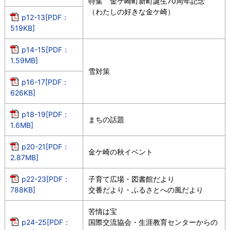
特集 金ケ崎町新町誕生70周年記念
（わたしの好きな金ケ崎）
p12-13[PDF：
519KB]
p14-15[PDF：
1.59MB]
雪対策
p16-17[PDF：
626KB]
p18-19[PDF：
まちの話題
1.6MB]
p20-21[PDF：
金ケ崎の秋イベント
2.87MB]
p22-23[PDF：
子育て広場・図書館だより
788KB]
交番だより・ふるさとへの風だより
苦情は宝
p24-25[PDF：
国際交流協会・生涯教育センターからの