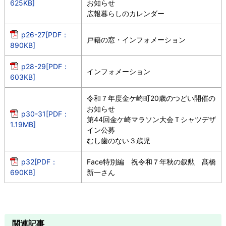
625KB]
お知らせ
広報暮らしのカレンダー
p26-27[PDF：
戸籍の窓・インフォメーション
890KB]
p28-29[PDF：
インフォメーション
603KB]
令和７年度金ケ崎町20歳のつどい開催の
お知らせ
p30-31[PDF：
第44回金ケ崎マラソン大会Ｔシャツデザ
1.19MB]
イン公募
むし歯のない３歳児
p32[PDF：
Face特別編 祝令和７年秋の叙勲 髙橋
690KB]
新一さん
関連記事