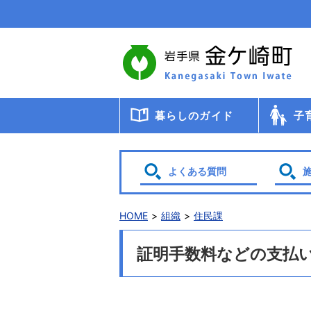
本
文
へ
移
動
暮らしのガイド
子
届出・登録・証明
年金
税金
保健・医療・福祉
ごみ・リサイクル
交通
暮らしと環境
生涯教育
相談
申請書ダウンロード
検診・
助成・
子育て
幼稚園
小・中
学校給
教育委
保育
よくある質問
HOME
組織
住民課
証明手数料などの支払