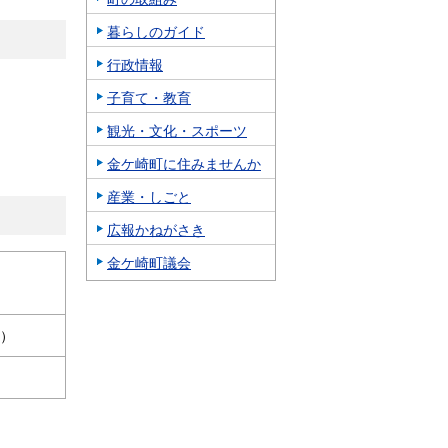
暮らしのガイド
行政情報
子育て・教育
観光・文化・スポーツ
金ケ崎町に住みませんか
産業・しごと
広報かねがさき
金ケ崎町議会
aなど）
pay