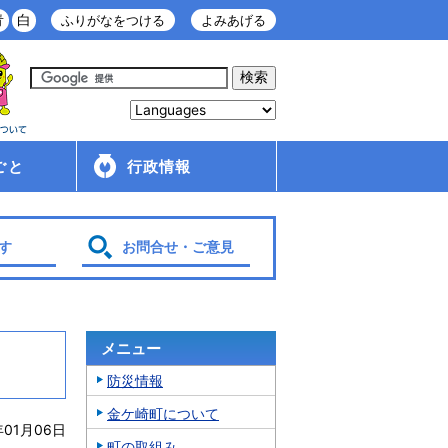
青
白
ふりがなをつける
よみあげる
ごと
行政情報
庁舎案内
金ケ崎町の紹介
移住・定住情報
行政配布文書
広報
入札・契約情報
条例・規則
財政
管理財産
人事・給与
採用情報
行政改革・行政評価
議会
選挙
各種計画
す
お問合せ・ご意見
メニュー
防災情報
金ケ崎町について
年01月06日
町の取組み