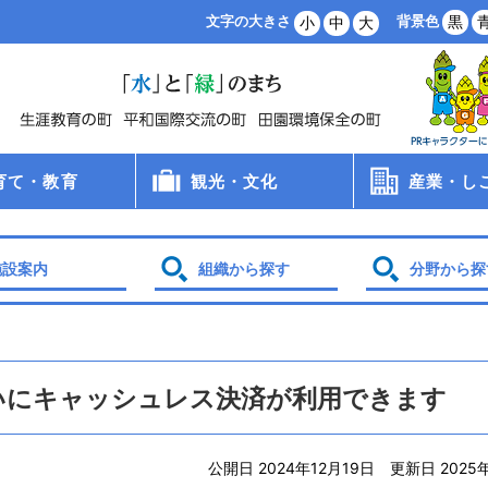
背景色
黒
文字の大きさ
小
中
大
育て・教育
観光・文化
産業・し
病院
手当
支援
・保育所・学童
学校
食
員会
観光
文化財
スポーツ
農業・林業
商業・工業
雇用・労働
創業支援
企業誘致
土地利用
施設案内
組織から探す
分野から探
いにキャッシュレス決済が利用できます
公開日 2024年12月19日
更新日 2025