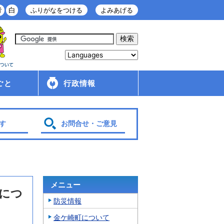
青
白
ふりがなをつける
よみあげる
ごと
行政情報
庁舎案内
金ケ崎町の紹介
移住・定住情報
行政配布文書
広報
入札・契約情報
条例・規則
財政
管理財産
人事・給与
採用情報
行政改革・行政評価
議会
選挙
各種計画
す
お問合せ・ご意見
メニュー
につ
防災情報
金ケ崎町について