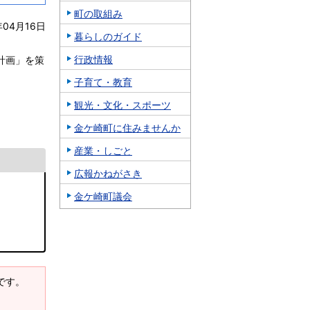
町の取組み
年04月16日
暮らしのガイド
行政情報
計画」を策
子育て・教育
観光・文化・スポーツ
金ケ崎町に住みませんか
産業・しごと
広報かねがさき
金ケ崎町議会
要です。