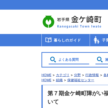
本
文
へ
移
動
暮らしのガイド
子
届出・登録・証明
年金
税金
保健・医療・福祉
ごみ・リサイクル
交通
暮らしと環境
生涯教育
相談
申請書ダウンロード
検診・
助成・
子育て
幼稚園
小・中
学校給
教育委
保育
よくある質問
HOME
カテゴリ
分野
行政情報
各
HOME
組織
保健福祉センター
第７期金ケ崎町障がい
いて