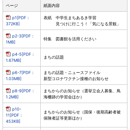
ページ
紙面内容
p1[PDF：
表紙 中学生まちあるき学習
372KB]
見つけに行こう！「気になる景観」
p2-3[PDF：
特集 図書館を活用ください
1MB]
p4-5[PDF：
まちの話題
1.67MB]
p6-7[PDF：
まちの話題・ニュースファイル
1.03MB]
新型コロナワクチン接種のお知らせ
p8-9[PDF：
まちからのお知らせ（選挙立会人募集、鳥
1.2MB]
海柵跡の学習会ほか）
p10-
まちからのお知らせ（国保・後期高齢者被
11[PDF：
保険者証等更新ほか）
453KB]