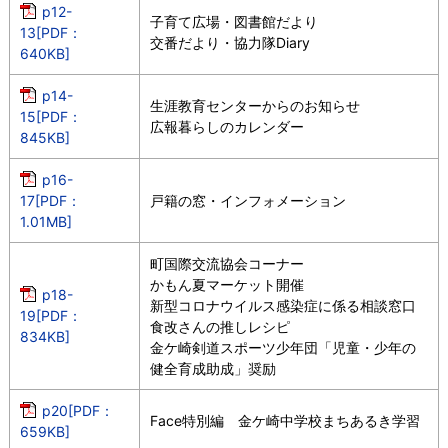
p12-
子育て広場・図書館だより
13[PDF：
交番だより・協力隊Diary
640KB]
p14-
生涯教育センターからのお知らせ
15[PDF：
広報暮らしのカレンダー
845KB]
p16-
17[PDF：
戸籍の窓・インフォメーション
1.01MB]
町国際交流協会コーナー
かもん夏マーケット開催
p18-
新型コロナウイルス感染症に係る相談窓口
19[PDF：
食改さんの推しレシピ
834KB]
金ケ崎剣道スポーツ少年団「児童・少年の
健全育成助成」奨励
p20[PDF：
Face特別編 金ケ崎中学校まちあるき学習
659KB]