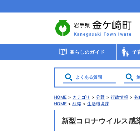
本
文
へ
移
動
暮らしのガイド
子
届出・登録・証明
年金
税金
保健・医療・福祉
ごみ・リサイクル
交通
暮らしと環境
生涯教育
相談
申請書ダウンロード
検診・
助成・
子育て
幼稚園
小・中
学校給
教育委
保育
よくある質問
HOME
カテゴリ
分野
行政情報
各
HOME
組織
生活環境課
新型コロナウイルス感