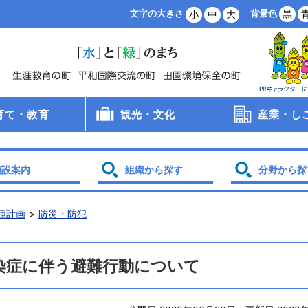
背景色
黒
文字の大きさ
小
中
大
育て・教育
観光・文化
産業・し
病院
手当
支援
・保育所・学童
学校
食
員会
観光
文化財
スポーツ
農業・林業
商業・工業
雇用・労働
創業支援
企業誘致
土地利用
施設案内
組織から探す
分野から探
種計画
防災・防犯
染症に伴う避難行動について