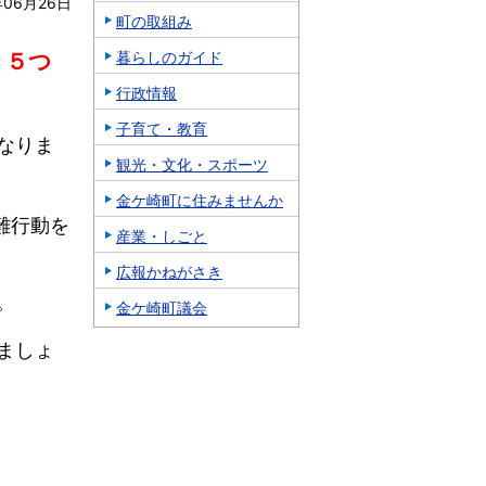
年06月26日
町の取組み
き５つ
暮らしのガイド
行政情報
子育て・教育
なりま
観光・文化・スポーツ
金ケ崎町に住みませんか
難行動を
産業・しごと
広報かねがさき
。
金ケ崎町議会
ましょ