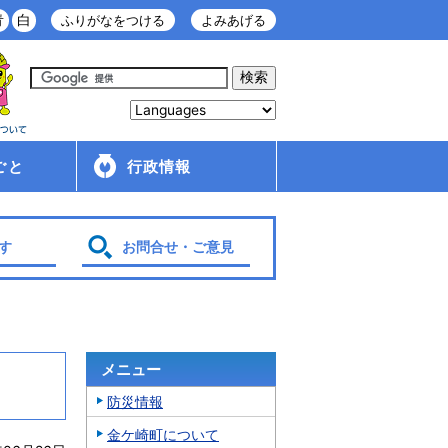
青
白
ふりがなをつける
よみあげる
ごと
行政情報
庁舎案内
金ケ崎町の紹介
移住・定住情報
行政配布文書
広報
入札・契約情報
条例・規則
財政
管理財産
人事・給与
採用情報
行政改革・行政評価
議会
選挙
各種計画
す
お問合せ・ご意見
メニュー
防災情報
金ケ崎町について