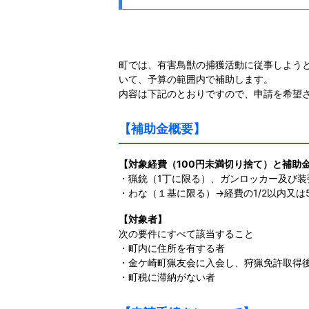
町では、有害鳥獣の捕獲活動に従事しよう
いて、予算の範囲内で補助します。
内容は下記のとおりですので、申請を希望
【補助金概要】
【対象経費（100円未満切り捨て）と補助
・猟銃（1丁に限る）、ガンロッカー及び装
・わな（１基に限る）→経費の1/2以内又は5
【対象者】
次の要件にすべて該当すること
・町内に住所を有する者
・金ケ崎町猟友会に入会し、狩猟免許取得
・町税に滞納がない者