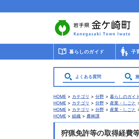
本
文
へ
移
動
暮らしのガイド
子
届出・登録・証明
年金
税金
保健・医療・福祉
ごみ・リサイクル
交通
暮らしと環境
生涯教育
相談
申請書ダウンロード
検診・
助成・
子育て
幼稚園
小・中
学校給
教育委
保育
よくある質問
HOME
カテゴリ
分野
暮らしのガイ
HOME
カテゴリ
分野
産業・しごと
HOME
カテゴリ
分野
産業・しごと
HOME
組織
農林課
狩猟免許等の取得経費