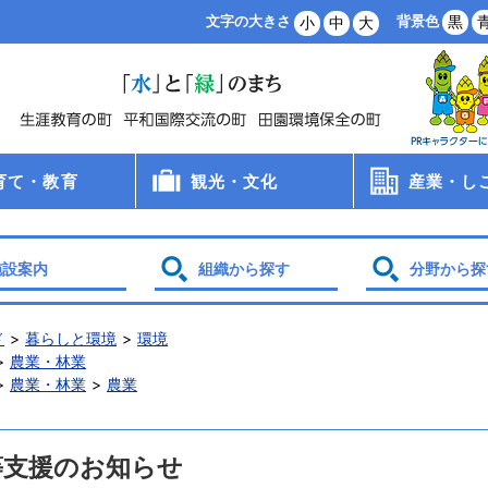
背景色
黒
文字の大きさ
小
中
大
育て・教育
観光・文化
産業・し
病院
手当
支援
・保育所・学童
学校
食
員会
観光
文化財
スポーツ
農業・林業
商業・工業
雇用・労働
創業支援
企業誘致
土地利用
施設案内
組織から探す
分野から探
ド
暮らしと環境
環境
農業・林業
農業・林業
農業
等支援のお知らせ