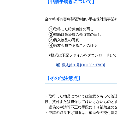
【申請手続きについて】
金ケ崎町有害鳥獣駆除担い手確保対策事業
①取得した狩猟免許の写し
②補助対象経費の領収書の写し
③購入物品の写真
④猟友会員であることの証明
※様式は下記ファイルをダウンロードして
様式第１号[DOCX：17KB]
【その他注意点】
・取得した物品については注意をもって管
換、貸付または担保してはいけないものと
・虚偽の申請等不正な手段により補助金の
・申請の取り下げ期限は、補助金の交付決定