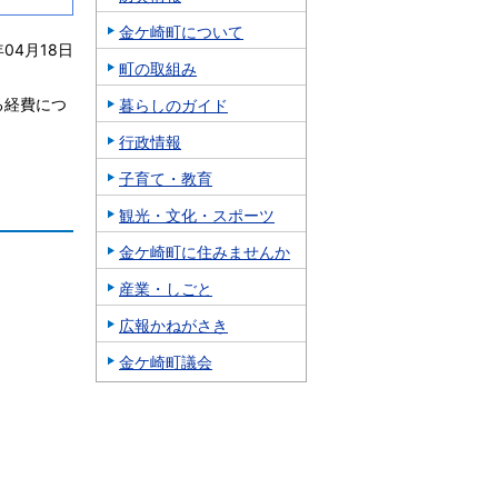
金ケ崎町について
年04月18日
町の取組み
る経費につ
暮らしのガイド
行政情報
子育て・教育
観光・文化・スポーツ
金ケ崎町に住みませんか
）
産業・しごと
広報かねがさき
金ケ崎町議会