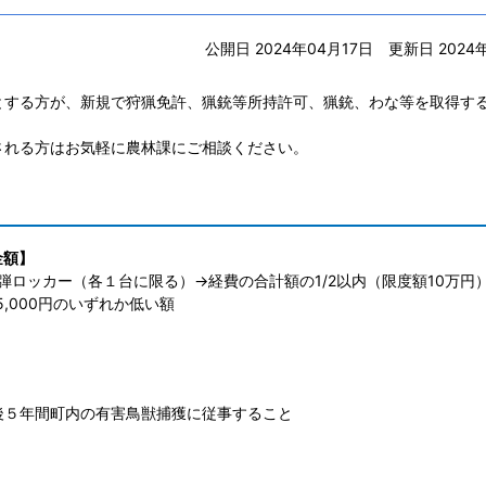
公開日 2024年04月17日
更新日 2024
とする方が、新規で狩猟免許、猟銃等所持許可、猟銃、わな等を取得す
される方はお気軽に農林課にご相談ください。
金額】
弾ロッカー（各１台に限る）→経費の合計額の1/2以内（限度額10万円
,000円のいずれか低い額
後５年間町内の有害鳥獣捕獲に従事すること