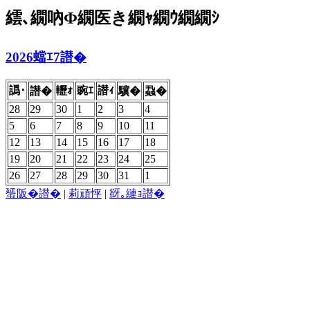
繧､繝吶Φ繝医き繝ｬ繝ｳ繝繝ｼ
2026蟷ｴ7譛�
譌･
轣ｫ
豌ｴ
譛ｨ
譛�
驥�
蝨�
28
29
30
1
2
3
4
5
6
7
8
9
10
11
12
13
14
15
16
17
18
19
20
21
22
23
24
25
26
27
28
29
30
31
1
蜑阪�譛�
|
莉頑怦
|
谺｡縺ｮ譛�