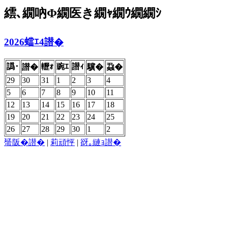
繧､繝吶Φ繝医き繝ｬ繝ｳ繝繝ｼ
2026蟷ｴ4譛�
譌･
轣ｫ
豌ｴ
譛ｨ
譛�
驥�
蝨�
29
30
31
1
2
3
4
5
6
7
8
9
10
11
12
13
14
15
16
17
18
19
20
21
22
23
24
25
26
27
28
29
30
1
2
蜑阪�譛�
|
莉頑怦
|
谺｡縺ｮ譛�